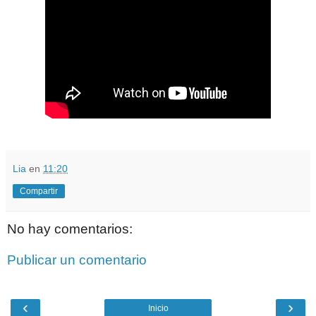
Lia
en
11:20
Compartir
No hay comentarios:
Publicar un comentario
‹
›
Inicio