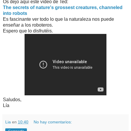
Os dejo aquí este vídeo de Ted:
The secrets of nature's grossest creatures, channeled
into robots
Es fascinante ver todo lo que la naturaleza nos puede
enseñar a los roboteros.
Espero que lo disfrutéis.
Saludos,
Lía
Lia
en
10:40
No hay comentarios: