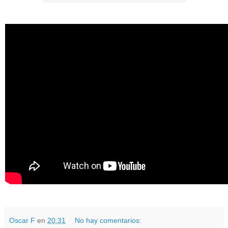
Oscar F
en
20:31
No hay comentarios: