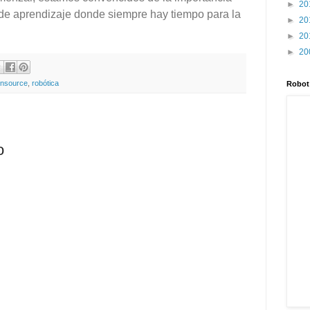
►
20
o de aprendizaje donde siempre hay tiempo para la
►
20
►
20
►
20
nsource
,
robótica
Robot
o