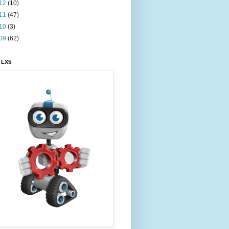
12
(10)
11
(47)
10
(3)
09
(62)
 LX5