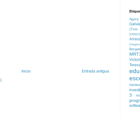
Etique
Agora
Galvá
(Tres 
ERW20
Arran
Imagin
Berga
MRT
Victor
Teres
edu
Inicio
Entrada antigua
esc
)
hardw
invest
3
mo
prog
softw