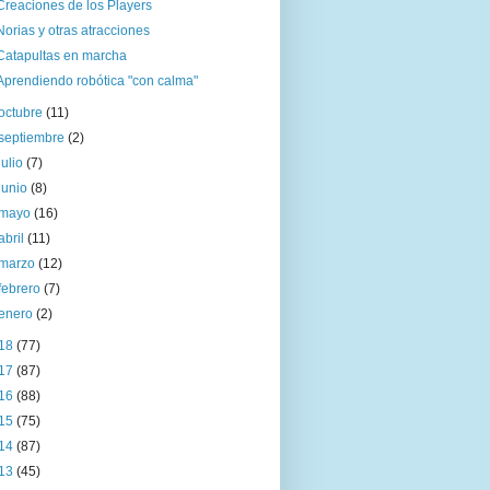
Creaciones de los Players
Norias y otras atracciones
Catapultas en marcha
Aprendiendo robótica "con calma"
octubre
(11)
septiembre
(2)
julio
(7)
junio
(8)
mayo
(16)
abril
(11)
marzo
(12)
febrero
(7)
enero
(2)
18
(77)
17
(87)
16
(88)
15
(75)
14
(87)
13
(45)