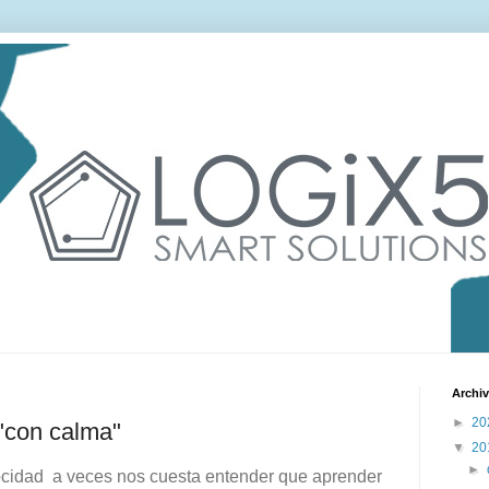
Archiv
►
20
"con calma"
▼
20
►
ocidad a veces nos cuesta entender que aprender