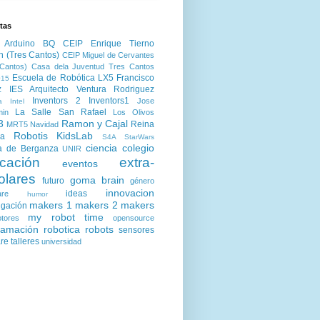
tas
Arduino
BQ
CEIP Enrique Tierno
n (Tres Cantos)
CEIP Miguel de Cervantes
Cantos)
Casa dela Juventud Tres Cantos
Escuela de Robótica LX5
Francisco
15
z
IES Arquitecto Ventura Rodriguez
Inventors 2
Inventors1
Jose
a
Intel
La Salle San Rafael
min
Los Olivos
3
Ramon y Cajal
Reina
MRT5
Navidad
Robotis KidsLab
ia
S4A
StarWars
ciencia
colegio
a de Berganza
UNIR
cación
extra-
eventos
olares
goma brain
futuro
género
innovacion
ideas
are
humor
makers 1
makers 2
makers
igación
my robot time
tores
opensource
ramación
robotica
robots
sensores
are
talleres
universidad