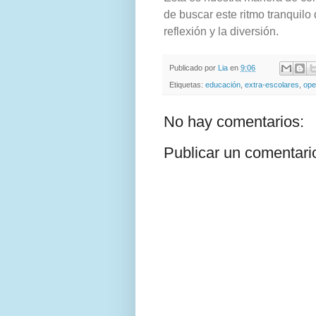
de buscar este ritmo tranquil
reflexión y la diversión.
Publicado por
Lia
en
9:06
Etiquetas:
educación
,
extra-escolares
,
ope
No hay comentarios:
Publicar un comentari