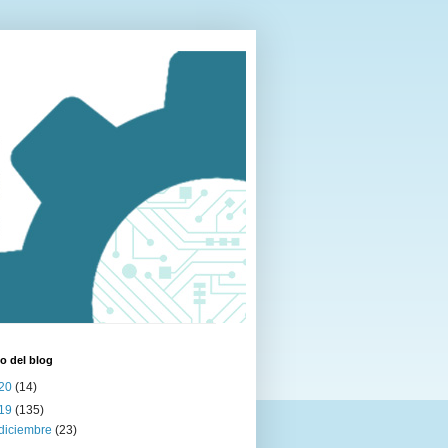
o del blog
20
(14)
19
(135)
diciembre
(23)