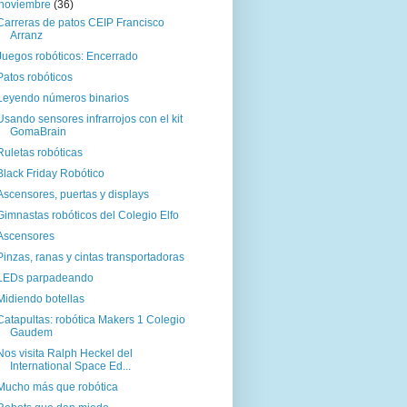
noviembre
(36)
Carreras de patos CEIP Francisco
Arranz
Juegos robóticos: Encerrado
Patos robóticos
Leyendo números binarios
Usando sensores infrarrojos con el kit
GomaBrain
Ruletas robóticas
Black Friday Robótico
Ascensores, puertas y displays
Gimnastas robóticos del Colegio Elfo
Ascensores
Pinzas, ranas y cintas transportadoras
LEDs parpadeando
Midiendo botellas
Catapultas: robótica Makers 1 Colegio
Gaudem
Nos visita Ralph Heckel del
International Space Ed...
Mucho más que robótica