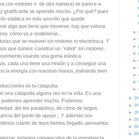
sea con motores o de otra manera) se parece a
y gratificante se aprende mucho. ¿Por qué? pues
ión estática es más sencillo que quede
rear algo que tiene que moverse, hay que valorar
►
so, cómo va a sostenerse...
►
turas que se mueven sin motores ni electrónica. Y
►
os que damos: construir un "robot" sin motores,
►
ovimiento usando una goma elástica.
►
s, cada una tiene una misión y a conseguir una
►
os la energía con nuestras manos, estirando bien
►
►
trucciones es la catapulta.
►
ir una catapulta alguna vez en la vida. Es una
►
20
que podemos aprender mucho. Podemos
►
20
edad, del tiro parabólico, de cómo de largos
►
20
rtancia del punto de apoyo... Y además nos
►
20
edimos cuánto de lejos hemos llegado, pensamos
►
20
►
20
menzar, estamos convencidos de la importancia