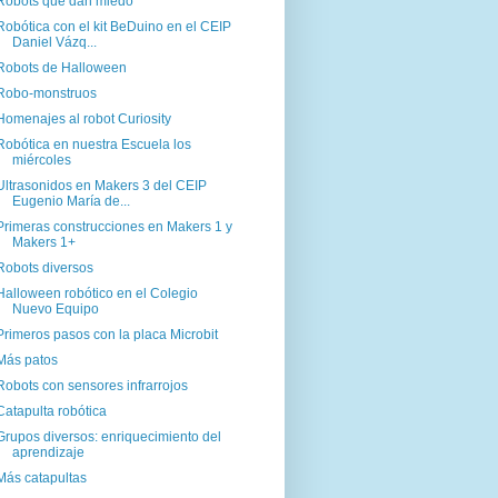
Robots que dan miedo
Robótica con el kit BeDuino en el CEIP
Daniel Vázq...
Robots de Halloween
Robo-monstruos
Homenajes al robot Curiosity
Robótica en nuestra Escuela los
miércoles
Ultrasonidos en Makers 3 del CEIP
Eugenio María de...
Primeras construcciones en Makers 1 y
Makers 1+
Robots diversos
Halloween robótico en el Colegio
Nuevo Equipo
Primeros pasos con la placa Microbit
Más patos
Robots con sensores infrarrojos
Catapulta robótica
Grupos diversos: enriquecimiento del
aprendizaje
Más catapultas