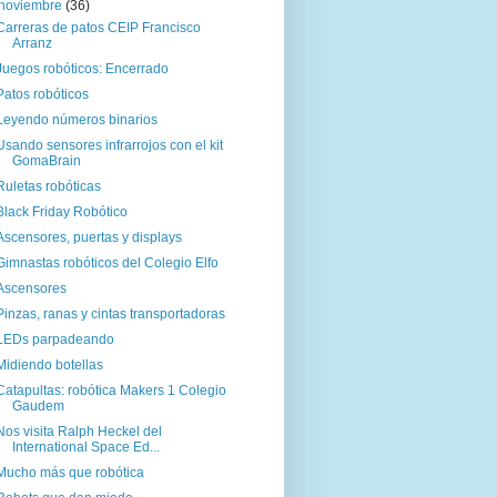
noviembre
(36)
Carreras de patos CEIP Francisco
Arranz
Juegos robóticos: Encerrado
Patos robóticos
Leyendo números binarios
Usando sensores infrarrojos con el kit
GomaBrain
Ruletas robóticas
Black Friday Robótico
Ascensores, puertas y displays
Gimnastas robóticos del Colegio Elfo
Ascensores
Pinzas, ranas y cintas transportadoras
LEDs parpadeando
Midiendo botellas
Catapultas: robótica Makers 1 Colegio
Gaudem
Nos visita Ralph Heckel del
International Space Ed...
Mucho más que robótica