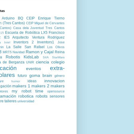
tas
Arduino
BQ
CEIP Enrique Tierno
n (Tres Cantos)
CEIP Miguel de Cervantes
Cantos)
Casa dela Juventud Tres Cantos
Escuela de Robótica LX5
Francisco
15
z
IES Arquitecto Ventura Rodriguez
Inventors 2
Inventors1
Jose
a
Intel
La Salle San Rafael
min
Los Olivos
3
Ramon y Cajal
Reina
MRT5
Navidad
Robotis KidsLab
ia
S4A
StarWars
ciencia
colegio
a de Berganza
UNIR
cación
extra-
eventos
olares
goma brain
futuro
género
innovacion
ideas
are
humor
makers 1
makers 2
makers
igación
my robot time
tores
opensource
ramación
robotica
robots
sensores
are
talleres
universidad