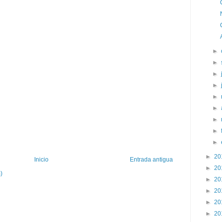
►
►
►
►
►
►
►
►
►
►
20
Inicio
Entrada antigua
►
20
)
►
20
►
20
►
20
►
20