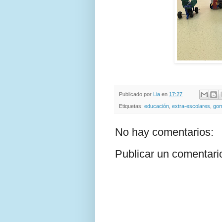
Publicado por
Lia
en
17:27
Etiquetas:
educación
,
extra-escolares
,
gom
No hay comentarios:
Publicar un comentari