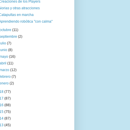
Creaciones de los Players
Norias y otras atracciones
Catapultas en marcha
Aprendiendo robótica "con calma"
octubre
(11)
septiembre
(2)
julio
(7)
junio
(8)
mayo
(16)
abril
(11)
marzo
(12)
febrero
(7)
enero
(2)
18
(77)
17
(87)
16
(88)
15
(75)
14
(87)
13
(45)