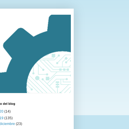
o del blog
20
(14)
19
(135)
diciembre
(23)