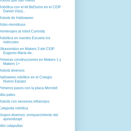
Robots que dan miedo
Robótica con el kit BeDuino en el CEIP
Daniel Vázq...
Robots de Halloween
Robo-monstruos
Homenajes al robot Curiosity
Robótica en nuestra Escuela los
miércoles
Ultrasonidos en Makers 3 del CEIP
Eugenio María de...
Primeras construcciones en Makers 1 y
Makers 1+
Robots diversos
Halloween robótico en el Colegio
Nuevo Equipo
Primeros pasos con la placa Microbit
Más patos
Robots con sensores infrarrojos
Catapulta robótica
Grupos diversos: enriquecimiento del
aprendizaje
Más catapultas