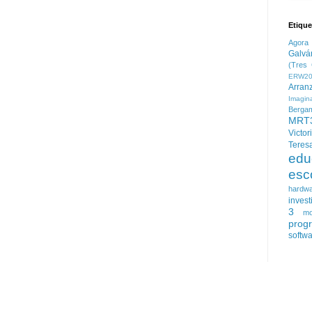
Etique
Agora
Galvá
(Tres 
ERW20
Arran
Imagin
Berga
MRT
Victor
Teres
edu
esc
hardw
invest
3
mo
prog
softw