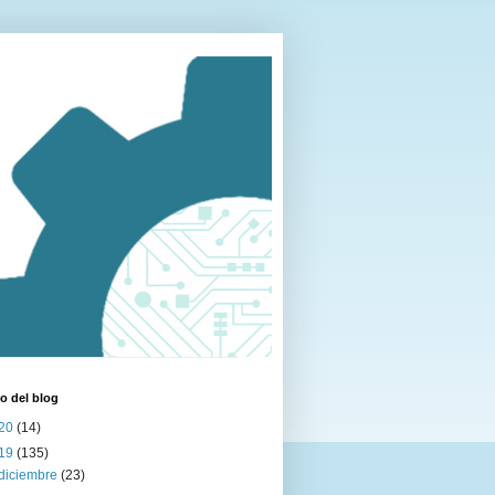
o del blog
20
(14)
19
(135)
diciembre
(23)