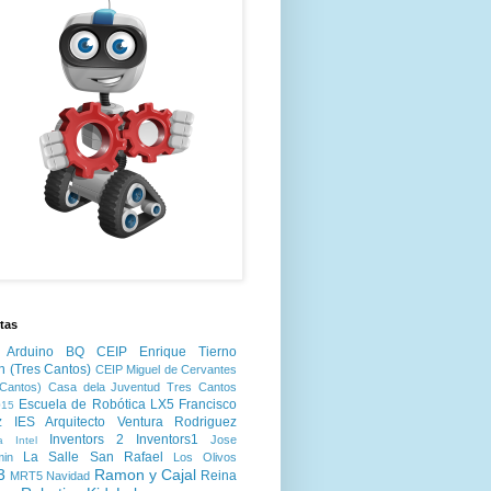
tas
Arduino
BQ
CEIP Enrique Tierno
n (Tres Cantos)
CEIP Miguel de Cervantes
Cantos)
Casa dela Juventud Tres Cantos
Escuela de Robótica LX5
Francisco
15
z
IES Arquitecto Ventura Rodriguez
Inventors 2
Inventors1
Jose
a
Intel
La Salle San Rafael
min
Los Olivos
3
Ramon y Cajal
Reina
MRT5
Navidad