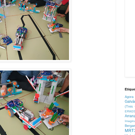
Etique
Agora
Galvá
(Tres 
ERW20
Arran
Imagin
Berga
MRT