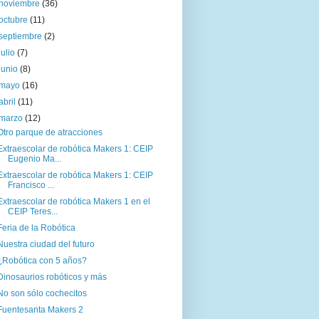
noviembre
(36)
octubre
(11)
septiembre
(2)
julio
(7)
junio
(8)
mayo
(16)
abril
(11)
marzo
(12)
Otro parque de atracciones
Extraescolar de robótica Makers 1: CEIP
Eugenio Ma...
Extraescolar de robótica Makers 1: CEIP
Francisco ...
Extraescolar de robótica Makers 1 en el
CEIP Teres...
Feria de la Robótica
Nuestra ciudad del futuro
¿Robótica con 5 años?
Dinosaurios robóticos y más
No son sólo cochecitos
Fuentesanta Makers 2