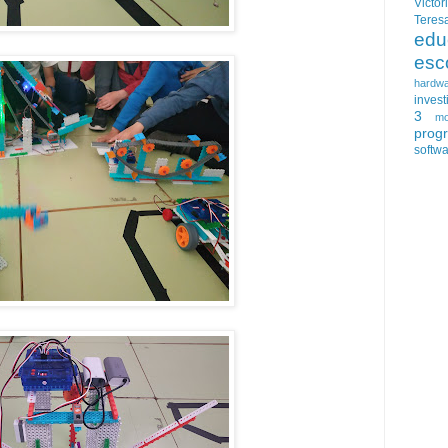
Victor
Teres
edu
esc
hardw
invest
3
mo
prog
softw