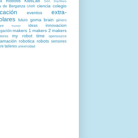
Robotis KidsLab
ia
S4A
StarWars
ciencia
colegio
a de Berganza
UNIR
cación
extra-
eventos
olares
goma brain
futuro
género
innovacion
ideas
are
humor
makers 1
makers 2
makers
igación
my robot time
tores
opensource
ramación
robotica
robots
sensores
are
talleres
universidad