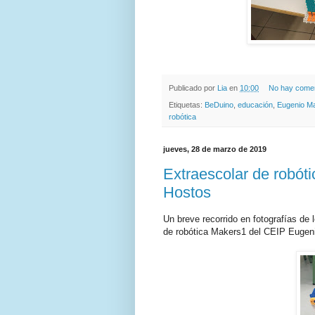
Publicado por
Lia
en
10:00
No hay comen
Etiquetas:
BeDuino
,
educación
,
Eugenio Ma
robótica
jueves, 28 de marzo de 2019
Extraescolar de robót
Hostos
Un breve recorrido en fotografías de 
de robótica Makers1 del CEIP Eugen