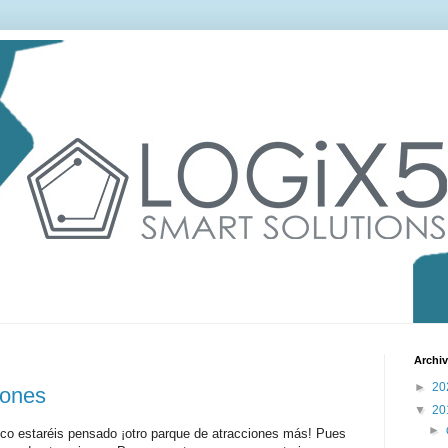
Archiv
►
20
iones
▼
20
►
co estaréis pensado ¡otro parque de atracciones más! Pues