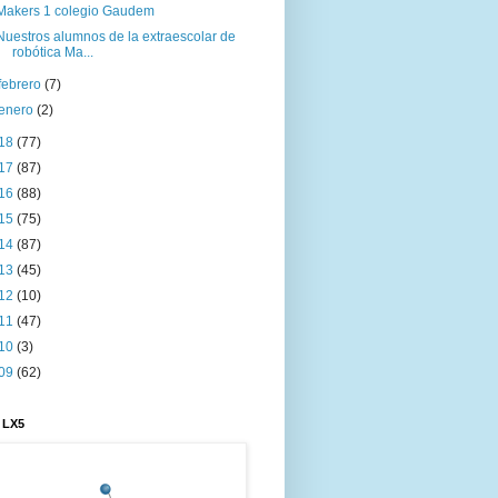
Makers 1 colegio Gaudem
Nuestros alumnos de la extraescolar de
robótica Ma...
febrero
(7)
enero
(2)
18
(77)
17
(87)
16
(88)
15
(75)
14
(87)
13
(45)
12
(10)
11
(47)
10
(3)
09
(62)
 LX5