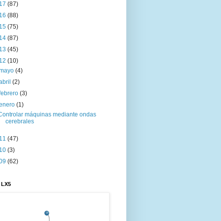
17
(87)
16
(88)
15
(75)
14
(87)
13
(45)
12
(10)
mayo
(4)
abril
(2)
febrero
(3)
enero
(1)
Controlar máquinas mediante ondas
cerebrales
11
(47)
10
(3)
09
(62)
 LX5