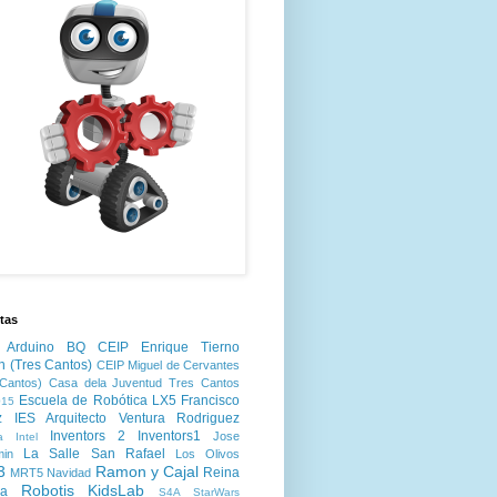
tas
Arduino
BQ
CEIP Enrique Tierno
n (Tres Cantos)
CEIP Miguel de Cervantes
Cantos)
Casa dela Juventud Tres Cantos
Escuela de Robótica LX5
Francisco
15
z
IES Arquitecto Ventura Rodriguez
Inventors 2
Inventors1
Jose
a
Intel
La Salle San Rafael
min
Los Olivos
3
Ramon y Cajal
Reina
MRT5
Navidad
Robotis KidsLab
ia
S4A
StarWars