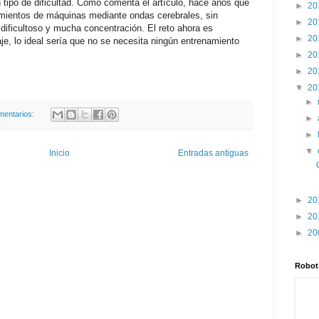
tipo de dificultad. Como comenta el artículo, hace años que
►
20
mientos de máquinas mediante ondas cerebrales, sin
►
20
dificultoso y mucha concentración. El reto ahora es
►
20
je, lo ideal sería que no se necesita ningún entrenamiento
►
20
►
20
▼
20
►
mentarios:
►
►
▼
Inicio
Entradas antiguas
►
20
►
20
►
20
Robot