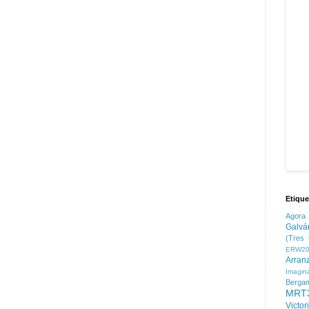
Etique
Agora
Galvá
(Tres 
ERW20
Arran
Imagin
Berga
MRT
Victor