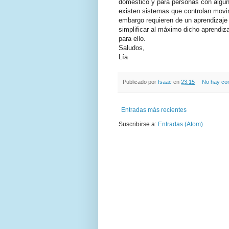
doméstico y para personas con algún 
existen sistemas que controlan movi
embargo requieren de un aprendizaje 
simplificar al máximo dicho aprendiza
para ello.
Saludos,
Lía
Publicado por
Isaac
en
23:15
No hay co
Entradas más recientes
Suscribirse a:
Entradas (Atom)