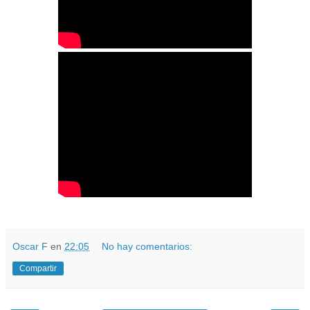
Oscar F
en
22:05
No hay comentarios:
Compartir