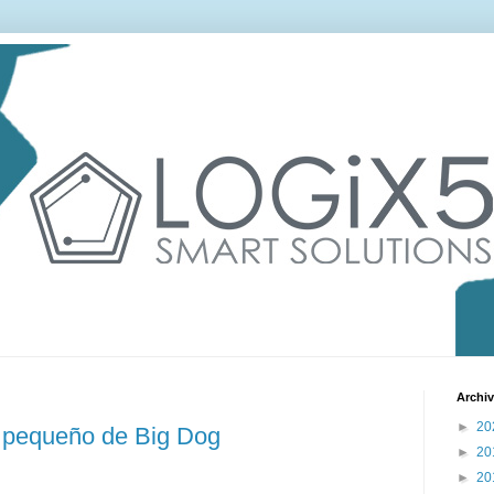
Archiv
►
20
o pequeño de Big Dog
►
20
►
20