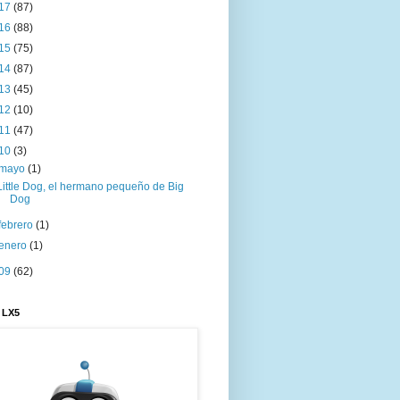
17
(87)
16
(88)
15
(75)
14
(87)
13
(45)
12
(10)
11
(47)
10
(3)
mayo
(1)
Little Dog, el hermano pequeño de Big
Dog
febrero
(1)
enero
(1)
09
(62)
 LX5