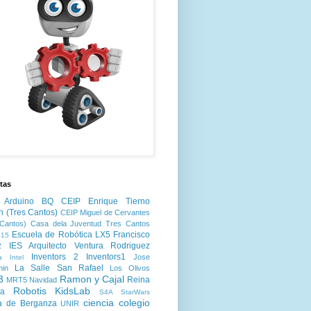
tas
Arduino
BQ
CEIP Enrique Tierno
n (Tres Cantos)
CEIP Miguel de Cervantes
Cantos)
Casa dela Juventud Tres Cantos
Escuela de Robótica LX5
Francisco
15
z
IES Arquitecto Ventura Rodriguez
Inventors 2
Inventors1
Jose
a
Intel
La Salle San Rafael
min
Los Olivos
3
Ramon y Cajal
Reina
MRT5
Navidad
Robotis KidsLab
ia
S4A
StarWars
ciencia
colegio
a de Berganza
UNIR