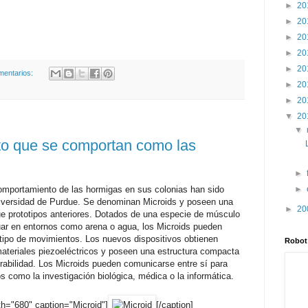
►
20
►
20
►
20
►
20
►
20
mentarios:
►
20
►
20
▼
20
▼
cto que se comportan como las
►
comportamiento de las hormigas en sus colonias han sido
►
Universidad de Purdue. Se denominan Microids y poseen una
►
20
ue prototipos anteriores. Dotados de una especie de músculo
uar en entornos como arena o agua, los Microids pueden
do tipo de movimientos. Los nuevos dispositivos obtienen
Robot
 materiales piezoeléctricos y poseen una estructura compacta
rabilidad. Los Microids pueden comunicarse entre sí para
s como la investigación biológica, médica o la informática.
dth="680" caption="Microid"]
[/caption]