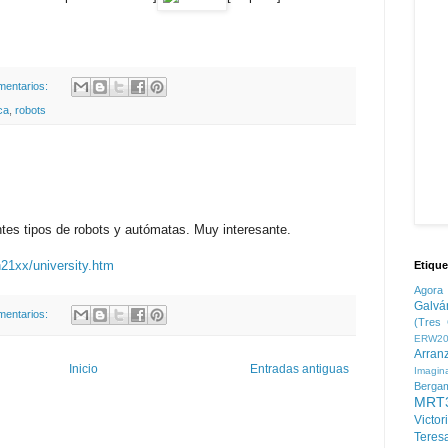
mentarios:
ca
,
robots
ntes tipos de robots y autómatas. Muy interesante.
21xx/university.htm
Etique
Agora
Galvá
mentarios:
(Tres 
ERW20
Arran
Inicio
Entradas antiguas
Imagin
Berga
MRT
Victor
Teres