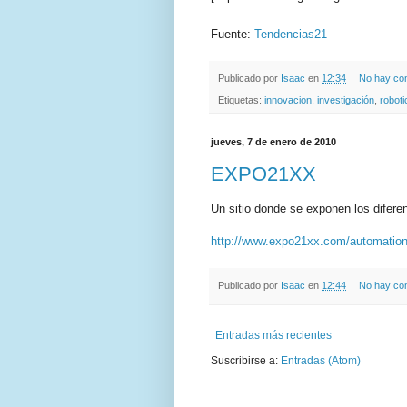
Fuente:
Tendencias21
Publicado por
Isaac
en
12:34
No hay co
Etiquetas:
innovacion
,
investigación
,
roboti
jueves, 7 de enero de 2010
EXPO21XX
Un sitio donde se exponen los difere
http://www.expo21xx.com/automation
Publicado por
Isaac
en
12:44
No hay co
Entradas más recientes
Suscribirse a:
Entradas (Atom)