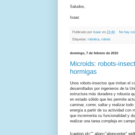
Saludos,
Isaac
Publicado por
Isaac
en
23:40
No hay co
Etiquetas:
robotica
,
robots
domingo, 7 de febrero de 2010
Microids: robots-inse
hormigas
Unos robots-insectos que imitan el 
desarrollados por ingenieros de la 
estructura más duradera y robusta q
en estado sólido que les permite act
caminar, correr, saltar y realizar to
energía a partir de su actividad con
que incrementa su funcionalidad y du
realizar una tarea compleja en campo
[caption id="" align="aligncenter" wi