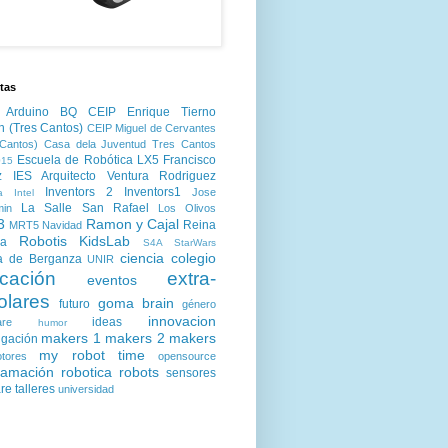
tas
Arduino
BQ
CEIP Enrique Tierno
n (Tres Cantos)
CEIP Miguel de Cervantes
Cantos)
Casa dela Juventud Tres Cantos
Escuela de Robótica LX5
Francisco
15
z
IES Arquitecto Ventura Rodriguez
Inventors 2
Inventors1
Jose
a
Intel
La Salle San Rafael
min
Los Olivos
3
Ramon y Cajal
Reina
MRT5
Navidad
Robotis KidsLab
ia
S4A
StarWars
ciencia
colegio
a de Berganza
UNIR
cación
extra-
eventos
olares
goma brain
futuro
género
innovacion
ideas
are
humor
makers 1
makers 2
makers
igación
my robot time
tores
opensource
ramación
robotica
robots
sensores
are
talleres
universidad