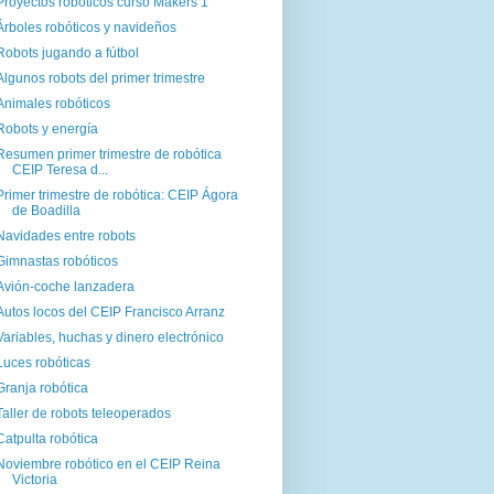
Proyectos robóticos curso Makers 1
Árboles robóticos y navideños
Robots jugando a fútbol
Algunos robots del primer trimestre
Animales robóticos
Robots y energía
Resumen primer trimestre de robótica
CEIP Teresa d...
Primer trimestre de robótica: CEIP Ágora
de Boadilla
Navidades entre robots
Gimnastas robóticos
Avión-coche lanzadera
Autos locos del CEIP Francisco Arranz
Variables, huchas y dinero electrónico
Luces robóticas
Granja robótica
Taller de robots teleoperados
Catpulta robótica
Noviembre robótico en el CEIP Reina
Victoria