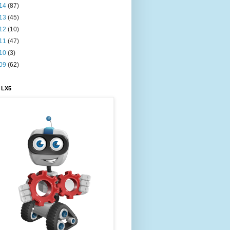
14
(87)
13
(45)
12
(10)
11
(47)
10
(3)
09
(62)
 LX5