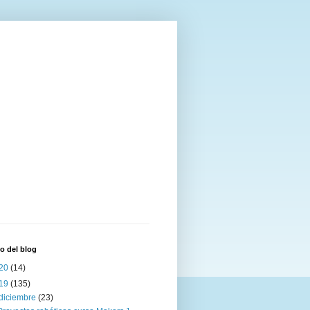
o del blog
20
(14)
19
(135)
diciembre
(23)