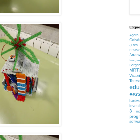
Etique
Agora
Galvá
(Tres 
ERW20
Arran
Imagin
Berga
MRT
Victor
Teres
edu
esc
hardw
invest
3
mo
prog
softw