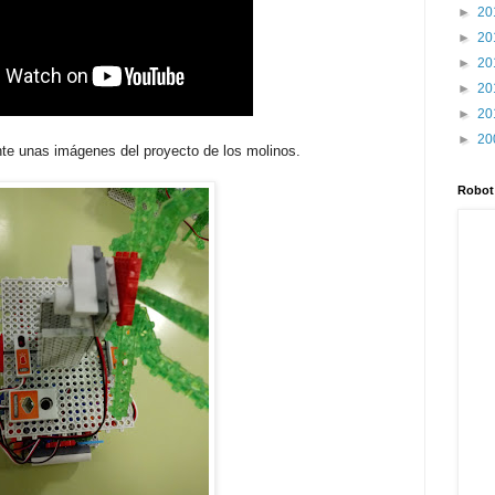
►
20
►
20
►
20
►
20
►
20
►
20
nte unas imágenes del proyecto de los molinos.
Robot