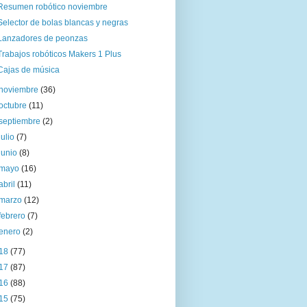
Resumen robótico noviembre
Selector de bolas blancas y negras
Lanzadores de peonzas
Trabajos robóticos Makers 1 Plus
Cajas de música
noviembre
(36)
octubre
(11)
septiembre
(2)
julio
(7)
junio
(8)
mayo
(16)
abril
(11)
marzo
(12)
febrero
(7)
enero
(2)
18
(77)
17
(87)
16
(88)
15
(75)