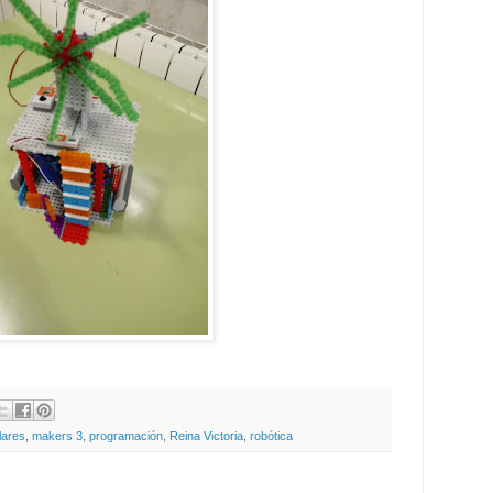
lares
,
makers 3
,
programación
,
Reina Victoria
,
robótica