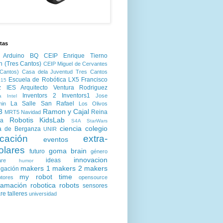
tas
Arduino
BQ
CEIP Enrique Tierno
n (Tres Cantos)
CEIP Miguel de Cervantes
Cantos)
Casa dela Juventud Tres Cantos
Escuela de Robótica LX5
Francisco
15
z
IES Arquitecto Ventura Rodriguez
Inventors 2
Inventors1
Jose
a
Intel
La Salle San Rafael
min
Los Olivos
3
Ramon y Cajal
Reina
MRT5
Navidad
Robotis KidsLab
ia
S4A
StarWars
ciencia
colegio
a de Berganza
UNIR
cación
extra-
eventos
olares
goma brain
futuro
género
innovacion
ideas
are
humor
makers 1
makers 2
makers
igación
my robot time
tores
opensource
ramación
robotica
robots
sensores
are
talleres
universidad