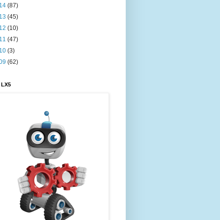
14
(87)
13
(45)
12
(10)
11
(47)
10
(3)
09
(62)
 LX5