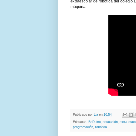
extraescolar de robótica del colegio 
máquina.
Publicado por
Lia
en
10:54
Etiquetas:
BeDuino
,
educación
,
extra-esco
programación
,
robótica