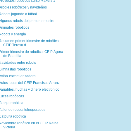
Proyectos robóticos curso Makers 1
Árboles robóticos y navideños
Robots jugando a fútbol
Algunos robots del primer trimestre
Animales robóticos
Robots y energía
Resumen primer trimestre de robótica
CEIP Teresa d...
Primer trimestre de robótica: CEIP Ágora
de Boadilla
Navidades entre robots
Gimnastas robóticos
Avión-coche lanzadera
Autos locos del CEIP Francisco Arranz
Variables, huchas y dinero electrónico
Luces robóticas
Granja robótica
Taller de robots teleoperados
Catpulta robótica
Noviembre robótico en el CEIP Reina
Victoria