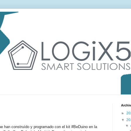
Archiv
►
20
▼
20
▼
ue han construído y programado con el kit #BeDuino en la