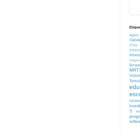
Etique
Agora
Galvá
(Tres 
ERW20
Arran
Imagin
Berga
MRT
Victor
Teres
edu
esc
hardw
invest
3
mo
prog
softw