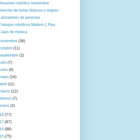
Resumen robótico noviembre
Selector de bolas blancas y negras
Lanzadores de peonzas
Trabajos robóticos Makers 1 Plus
Cajas de música
noviembre
(36)
octubre
(11)
septiembre
(2)
julio
(7)
junio
(8)
mayo
(16)
abril
(11)
marzo
(12)
febrero
(7)
enero
(2)
18
(77)
17
(87)
16
(88)
15
(75)