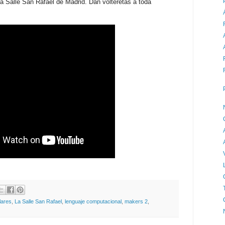
La Salle San Rafael de Madrid. Dan volteretas a toda
lares
,
La Salle San Rafael
,
lenguaje computacional
,
makers 2
,