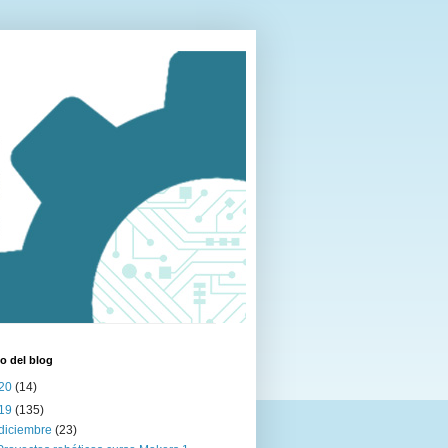
o del blog
20
(14)
19
(135)
diciembre
(23)