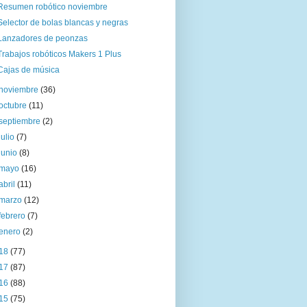
Resumen robótico noviembre
Selector de bolas blancas y negras
Lanzadores de peonzas
Trabajos robóticos Makers 1 Plus
Cajas de música
noviembre
(36)
octubre
(11)
septiembre
(2)
julio
(7)
junio
(8)
mayo
(16)
abril
(11)
marzo
(12)
febrero
(7)
enero
(2)
18
(77)
17
(87)
16
(88)
15
(75)