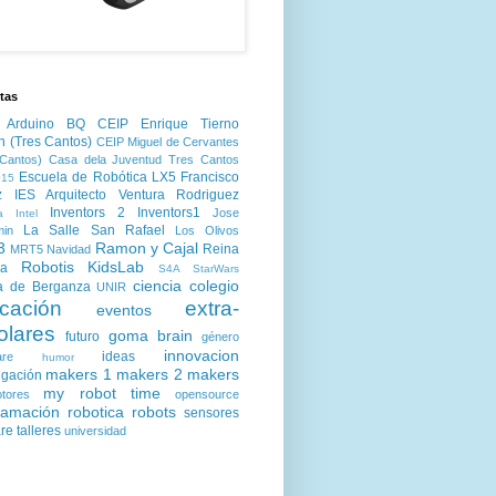
tas
Arduino
BQ
CEIP Enrique Tierno
n (Tres Cantos)
CEIP Miguel de Cervantes
Cantos)
Casa dela Juventud Tres Cantos
Escuela de Robótica LX5
Francisco
15
z
IES Arquitecto Ventura Rodriguez
Inventors 2
Inventors1
Jose
a
Intel
La Salle San Rafael
min
Los Olivos
3
Ramon y Cajal
Reina
MRT5
Navidad
Robotis KidsLab
ia
S4A
StarWars
ciencia
colegio
a de Berganza
UNIR
cación
extra-
eventos
olares
goma brain
futuro
género
innovacion
ideas
are
humor
makers 1
makers 2
makers
igación
my robot time
tores
opensource
ramación
robotica
robots
sensores
are
talleres
universidad