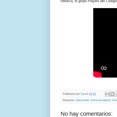
róbótica, el grupo Players del Cole
Publicado por
Lia
en
14:11
Etiquetas:
educación
,
extra-escolares
,
Go
No hay comentarios: