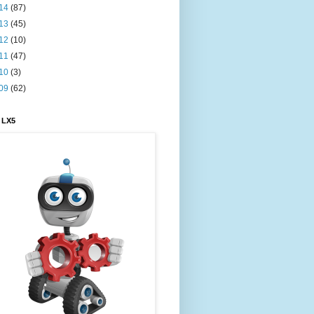
14
(87)
13
(45)
12
(10)
11
(47)
10
(3)
09
(62)
 LX5