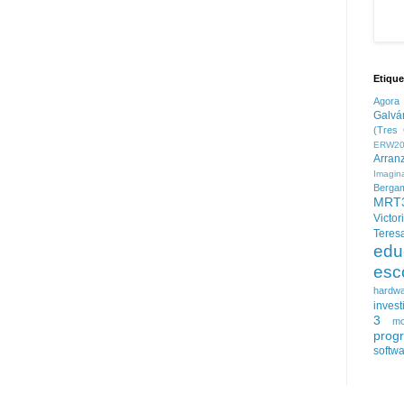
Etique
Agora
Galvá
(Tres 
ERW20
Arran
Imagin
Berga
MRT
Victor
Teres
edu
esc
hardw
invest
3
mo
prog
softw