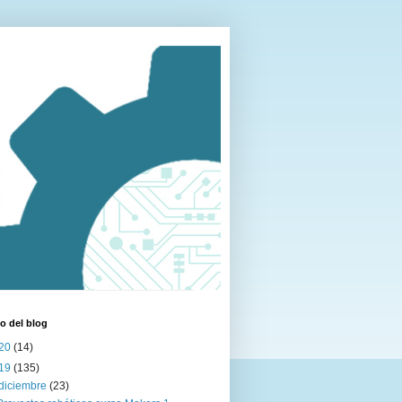
o del blog
20
(14)
19
(135)
diciembre
(23)