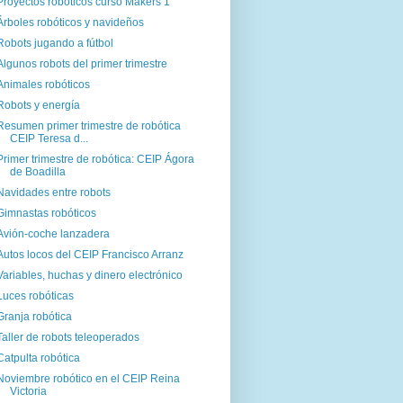
Proyectos robóticos curso Makers 1
Árboles robóticos y navideños
Robots jugando a fútbol
Algunos robots del primer trimestre
Animales robóticos
Robots y energía
Resumen primer trimestre de robótica
CEIP Teresa d...
Primer trimestre de robótica: CEIP Ágora
de Boadilla
Navidades entre robots
Gimnastas robóticos
Avión-coche lanzadera
Autos locos del CEIP Francisco Arranz
Variables, huchas y dinero electrónico
Luces robóticas
Granja robótica
Taller de robots teleoperados
Catpulta robótica
Noviembre robótico en el CEIP Reina
Victoria