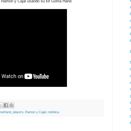
gio Ramón y Cajal usando su kit Goma Hand.
maHand
,
players
,
Ramon y Cajal
,
robótica