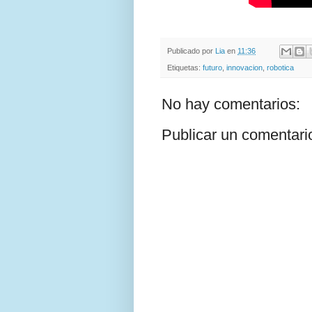
Publicado por
Lia
en
11:36
Etiquetas:
futuro
,
innovacion
,
robotica
No hay comentarios:
Publicar un comentari