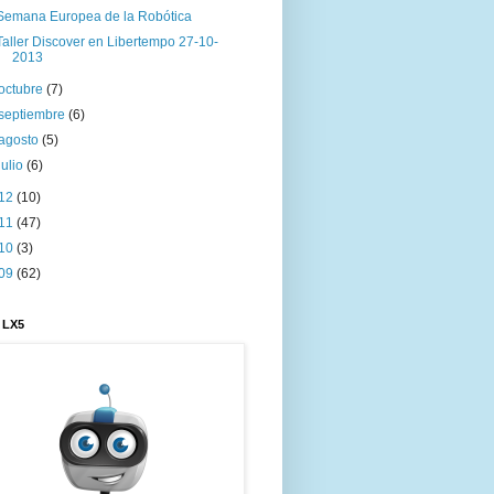
Semana Europea de la Robótica
Taller Discover en Libertempo 27-10-
2013
octubre
(7)
septiembre
(6)
agosto
(5)
julio
(6)
12
(10)
11
(47)
10
(3)
09
(62)
 LX5