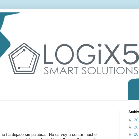
Archiv
►
20
►
20
e ha dejado sin palabras. No os voy a contar mucho,
►
20