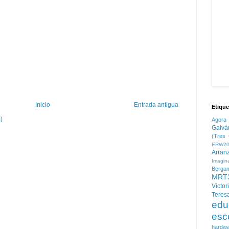
Inicio
Entrada antigua
Etique
)
Agora
Galvá
(Tres 
ERW20
Arran
Imagin
Berga
MRT
Victor
Teres
edu
esc
hardw