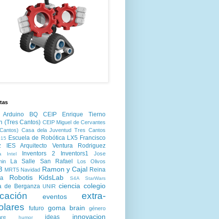
tas
Arduino
BQ
CEIP Enrique Tierno
n (Tres Cantos)
CEIP Miguel de Cervantes
Cantos)
Casa dela Juventud Tres Cantos
Escuela de Robótica LX5
Francisco
15
z
IES Arquitecto Ventura Rodriguez
Inventors 2
Inventors1
Jose
a
Intel
La Salle San Rafael
min
Los Olivos
3
Ramon y Cajal
Reina
MRT5
Navidad
Robotis KidsLab
ia
S4A
StarWars
ciencia
colegio
a de Berganza
UNIR
cación
extra-
eventos
olares
goma brain
futuro
género
innovacion
ideas
are
humor