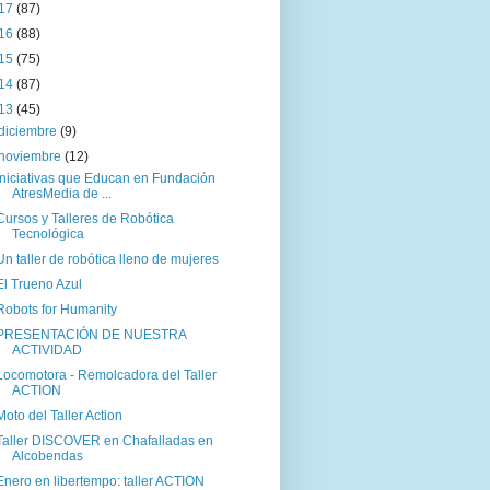
17
(87)
16
(88)
15
(75)
14
(87)
13
(45)
diciembre
(9)
noviembre
(12)
Iniciativas que Educan en Fundación
AtresMedia de ...
Cursos y Talleres de Robótica
Tecnológica
Un taller de robótica lleno de mujeres
El Trueno Azul
Robots for Humanity
PRESENTACIÓN DE NUESTRA
ACTIVIDAD
Locomotora - Remolcadora del Taller
ACTION
Moto del Taller Action
Taller DISCOVER en Chafalladas en
Alcobendas
Enero en libertempo: taller ACTION