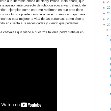
ente a la increíble charla de Henry Evans. Sólo añadir, que
►
20
e apasionante proyecto de robótica educativa, tratando de
►
20
ueños, ejemplos como este me reafirman en que esto tiene
►
20
o los robots nos pueden ayudar a hacer un mundo mejor para
cinantes para mejorar la vida de las personas, como dice al
►
20
ndo en cuenta sus necesidades y viendo qué podemos
▼
20
►
s chavales que viene a nuestros talleres podrá trabajar en
▼