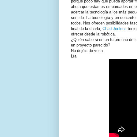
porque poco hay que pueda aportar fr
ahora que estamos embarcados en est
acercar la tecnología a los más peq
sentido. La tecnología y en concret
todos. Nos ofrecen posibilidades fas
final de la charla,
Chad Jenkins
tenie
ofrecer desde la robótica.
¿Quién sabe si en un futuro uno de lo
un proyecto parecido?
No dejéis de verla.
Lía