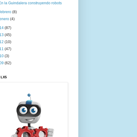
En la Guindalera construyendo robots
febrero
(8)
enero
(4)
14
(87)
13
(45)
12
(10)
11
(47)
10
(3)
09
(62)
 LX5