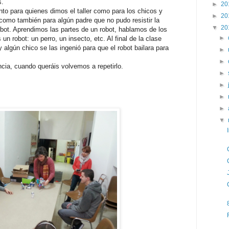
s.
►
20
nto para quienes dimos el taller como para los chicos y
►
20
como también para algún padre que no pudo resistir la
▼
20
bot. Aprendimos las partes de un robot, hablamos de los
►
 robot: un perro, un insecto, etc. Al final de la clase
 algún chico se las ingenió para que el robot bailara para
►
►
ncia, cuando queráis volvemos a repetirlo.
►
►
►
►
▼