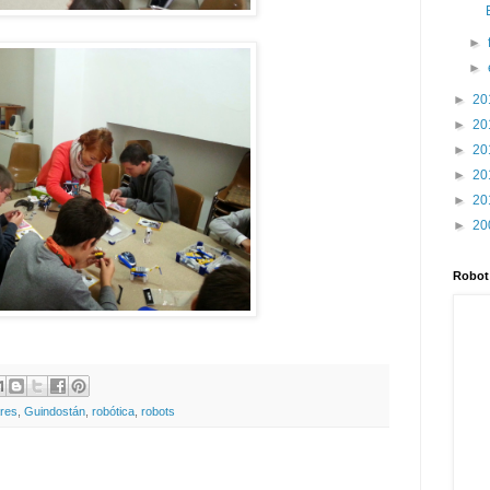
►
►
►
20
►
20
►
20
►
20
►
20
►
20
Robot
ares
,
Guindostán
,
robótica
,
robots