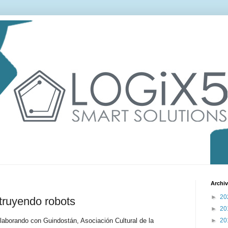
Archiv
►
20
truyendo robots
►
20
laborando con Guindostán, Asociación Cultural de la
►
20