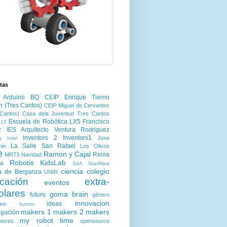
tas
Arduino
BQ
CEIP Enrique Tierno
n (Tres Cantos)
CEIP Miguel de Cervantes
Cantos)
Casa dela Juventud Tres Cantos
Escuela de Robótica LX5
Francisco
15
z
IES Arquitecto Ventura Rodriguez
Inventors 2
Inventors1
Jose
a
Intel
La Salle San Rafael
min
Los Olivos
3
Ramon y Cajal
Reina
MRT5
Navidad
Robotis KidsLab
ia
S4A
StarWars
ciencia
colegio
a de Berganza
UNIR
cación
extra-
eventos
olares
goma brain
futuro
género
innovacion
ideas
are
humor
makers 1
makers 2
makers
igación
my robot time
tores
opensource