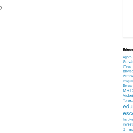
o
Etique
Agora
Galvá
(Tres 
ERW20
Arran
Imagin
Berga
MRT
Victor
Teres
edu
esc
hardw
invest
3
mo