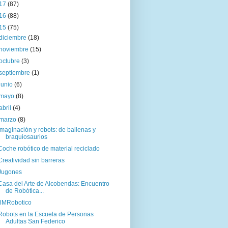
17
(87)
16
(88)
15
(75)
diciembre
(18)
noviembre
(15)
octubre
(3)
septiembre
(1)
junio
(6)
mayo
(8)
abril
(4)
marzo
(8)
Imaginación y robots: de ballenas y
braquiosaurios
Coche robótico de material reciclado
Creatividad sin barreras
Jugones
Casa del Arte de Alcobendas: Encuentro
de Robótica...
8MRobotico
Robots en la Escuela de Personas
Adultas San Federico