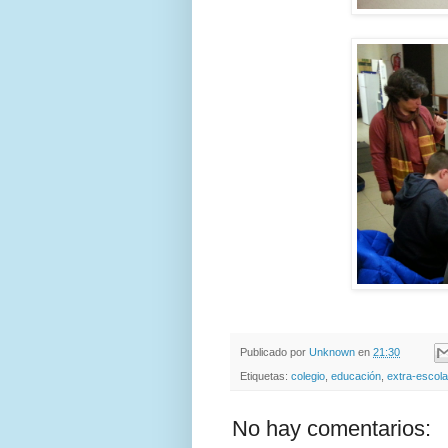
Publicado por
Unknown
en
21:30
Etiquetas:
colegio
,
educación
,
extra-escol
No hay comentarios: