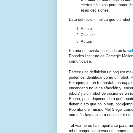
ciertos cálculos para tomar d
esas decisiones.
Esta definición implica que un robot
Percibir
Calcular
Actuar
En una entrevista publicada en la
web
Robotics Institute de Carnegie Mello
comunicarse.
Parece una definición un poquito me
podemos identificar como un robot. 
Por ejemplo, un termostato es capaz d
encender o no la calefacción y ence
robot? y ¿un robot de cocina es un 
Bueno, pues depende de a qué robóti
tienen claro que no lo son, por ejem
Roomba o el mismo Mel Siegel como c
son más favorables a considerar est
Tal vez no es tan importante para mu
robot porque las personas somos capa