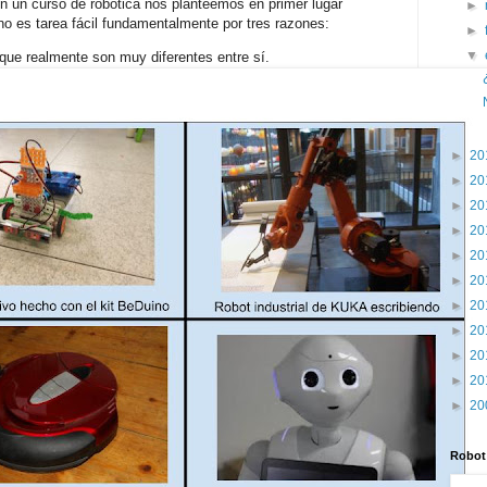
n un curso de robótica nos planteemos en primer lugar
►
 no es tarea fácil fundamentalmente por tres razones:
►
▼
ue realmente son muy diferentes entre sí.
►
20
►
20
►
20
►
20
►
20
►
20
►
20
►
20
►
20
►
20
►
20
Robot