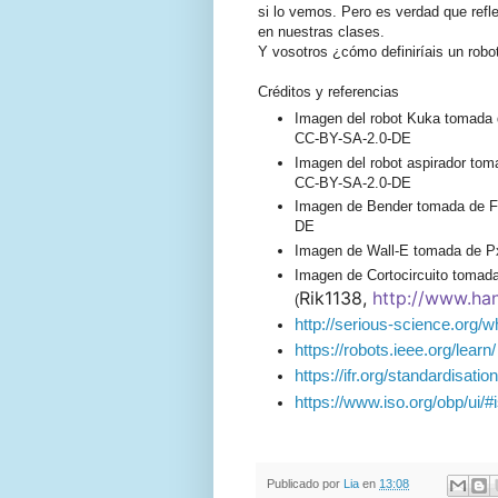
si lo vemos. Pero es verdad que refl
en nuestras clases.
Y vosotros ¿cómo definiríais un robo
Créditos y referencias
Imagen del robot Kuka tomada d
CC-BY-SA-2.0-DE
Imagen del robot aspirador tom
CC-BY-SA-2.0-DE
Imagen de Bender tomada de Fli
DE
Imagen de Wall-E tomada de Px
Imagen de Cortocircuito tomada
Rik1138,
http://www.h
(
http://serious-science.org/wh
https://robots.ieee.org/learn/
https://ifr.org/standardisation
https://www.iso.org/obp/ui/#
Publicado por
Lia
en
13:08