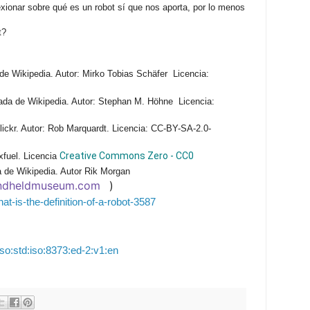
exionar sobre qué es un robot sí que nos aporta, por lo menos
t?
e Wikipedia. Autor: Mirko Tobias Schäfer Licencia:
ada de Wikipedia. Autor: Stephan M. Höhne Licencia:
ckr. Autor: Rob Marquardt. Licencia: CC-BY-SA-2.0-
Creative Commons Zero - CC0
fuel. Licencia
 de Wikipedia. Autor Rik Morgan
andheldmuseum.com
)
at-is-the-definition-of-a-robot-3587
iso:std:iso:8373:ed-2:v1:en