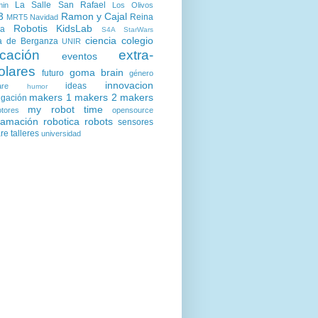
La Salle San Rafael
min
Los Olivos
3
Ramon y Cajal
Reina
MRT5
Navidad
Robotis KidsLab
ia
S4A
StarWars
ciencia
colegio
a de Berganza
UNIR
cación
extra-
eventos
olares
goma brain
futuro
género
innovacion
ideas
are
humor
makers 1
makers 2
makers
igación
my robot time
tores
opensource
ramación
robotica
robots
sensores
are
talleres
universidad