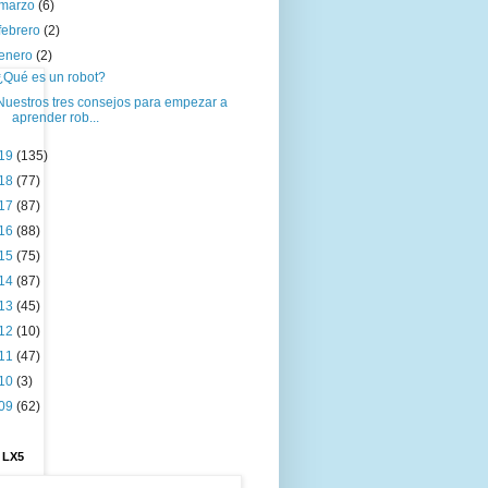
marzo
(6)
febrero
(2)
enero
(2)
¿Qué es un robot?
Nuestros tres consejos para empezar a
aprender rob...
19
(135)
18
(77)
17
(87)
16
(88)
15
(75)
14
(87)
13
(45)
12
(10)
11
(47)
10
(3)
09
(62)
 LX5