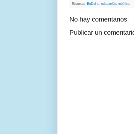
Etiquetas:
BeDuino
,
educación
,
robótica
No hay comentarios:
Publicar un comentari