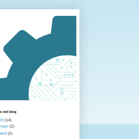
o del blog
20
(14)
mayo
(2)
abril
(2)