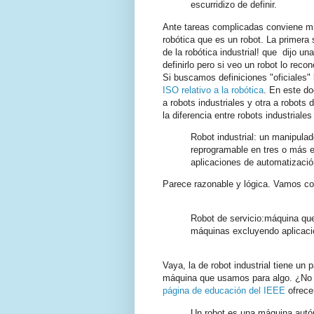
escurridizo de definir.
Ante tareas complicadas conviene mir
robótica que es un robot. La primera
de la robótica industrial! que dijo un
definirlo pero si veo un robot lo reco
Si buscamos definiciones "oficiales" l
ISO relativo a la robótica
. En este do
a robots industriales y otra a robots 
la diferencia entre robots industriales
Robot industrial: un manipula
reprogramable en tres o más ej
aplicaciones de automatización
Parece razonable y lógica. Vamos con
Robot de servicio:máquina que 
máquinas excluyendo aplicacio
Vaya, la de robot industrial tiene un 
máquina que usamos para algo. ¿No p
página de educación del IEEE
ofrecen
Un robot es una máquina autón