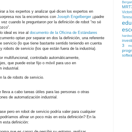
Berga
MRT
ar a los expertos y analizar qué dicen los expertos en
Victor
 sorpresa nos la encontramos con
Joseph Engelberger
¡¡padre
Teres
a vez cuando le preguntaron por la definición de robot “no sé
edu
nozco”.
esc
o ideal es irse al
documento de la Oficina de Estándares
hardw
cumento optan por separar en dos la definición, una referente
invest
de servicio (lo que tiene bastante sentido teniendo en cuenta
3
mo
 y robots de servicio (los que están fuera de la industria).
prog
softw
dor multifuncional, controlado automáticamente,
es, que puede estar fijo o móvil para uso en
 industrial.
 la de robots de servicio.
lleva a cabo tareas útiles para las personas o otras
nes de automatización industrial.
pase pero en robot de servicio podría valer para cualquier
odríamos afinar un poco más en esta definición? En la
 esta definición:
oma que es capaz de percibir su entorno, realizar