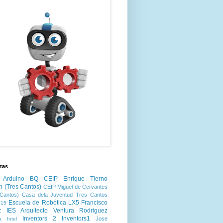
tas
Arduino
BQ
CEIP Enrique Tierno
n (Tres Cantos)
CEIP Miguel de Cervantes
Cantos)
Casa dela Juventud Tres Cantos
Escuela de Robótica LX5
Francisco
15
z
IES Arquitecto Ventura Rodriguez
Inventors 2
Inventors1
Jose
a
Intel