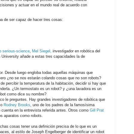
ecisiones y actuar en el mundo real de acuerdo con
 ha de ser capaz de hacer tres cosas:
 serious-science
,
Mel Siegel,
investigador en robótica del
n University añade a estas tres capacidades la de
jor. Desde luego engloba todas aquellas máquinas que
Pero ¿no se nos estarán colando cosas que no son robots?
e percibir la temperatura de la habitación, decidir si hay que
nderla. ¿Un termostato es un robot? y ¿una lavadora es un
robot como dice su nombre?
co le preguntes. Hay grandes investigadores de robótica que
plo
Rodney Brooks
, uno de los padres de la famosísima
uenta en la entrevista referida antes. Otros como
Gill Prat
os aparatos como robots.
chas cosas tener una definición precisa de lo que es un
ces, al estilo de Joseph Engelberger de identificar un robot