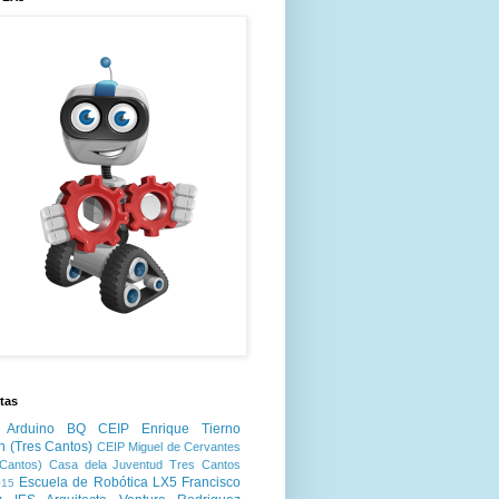
tas
Arduino
BQ
CEIP Enrique Tierno
n (Tres Cantos)
CEIP Miguel de Cervantes
Cantos)
Casa dela Juventud Tres Cantos
Escuela de Robótica LX5
Francisco
15