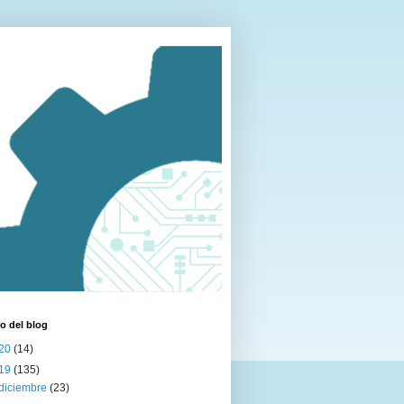
o del blog
20
(14)
19
(135)
diciembre
(23)