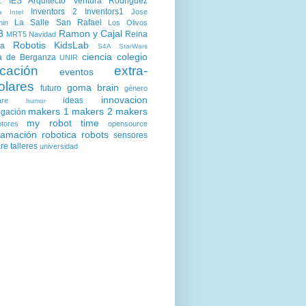
z
IES Arquitecto Ventura Rodriguez
Inventors 2
Inventors1
Jose
a
Intel
La Salle San Rafael
min
Los Olivos
3
Ramon y Cajal
Reina
MRT5
Navidad
Robotis KidsLab
ia
S4A
StarWars
ciencia
colegio
a de Berganza
UNIR
cación
extra-
eventos
olares
goma brain
futuro
género
innovacion
ideas
are
humor
makers 1
makers 2
makers
igación
my robot time
tores
opensource
ramación
robotica
robots
sensores
are
talleres
universidad