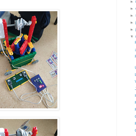
►
►
►
►
►
▼