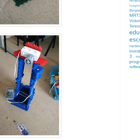
Arran
Imagin
Berga
MRT
Victor
Teres
edu
esc
hardw
invest
3
mo
prog
softw