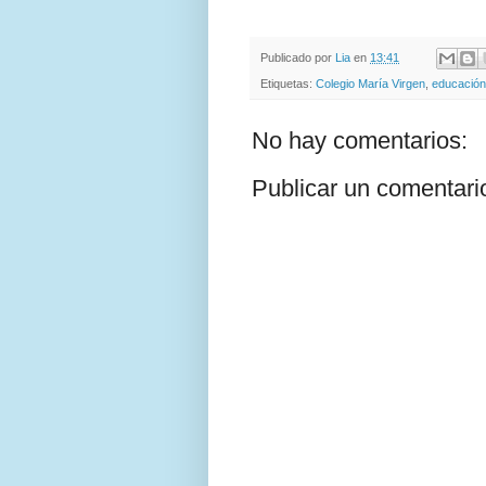
Publicado por
Lia
en
13:41
Etiquetas:
Colegio María Virgen
,
educación
No hay comentarios:
Publicar un comentari