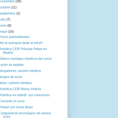
noviembre
(36)
octubre
(11)
septiembre
(2)
julio
(7)
junio
(8)
mayo
(16)
Pozos automatizados
¡No te acerques tanto al móvil!
Robótica CEIP Príncipe Felipe en
Madrid
Últimos montajes robóticos del curso
Lector de tarjetas
Vengadores: versión robótica
Juegos de luces
Ideas: cañería robótica
Robótica CEIP Reina Victoria
Robótica en infantil: sus creaciones
Cerrando el curso
Pinball con Goma Brain
Campamento tecnológico de verano
2019