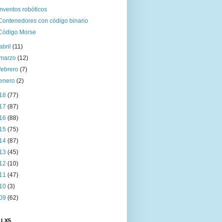
Inventos robóticos
Contenedores con código binario
Código Morse
abril
(11)
marzo
(12)
febrero
(7)
enero
(2)
18
(77)
17
(87)
16
(88)
15
(75)
14
(87)
13
(45)
12
(10)
11
(47)
10
(3)
09
(62)
 LX5