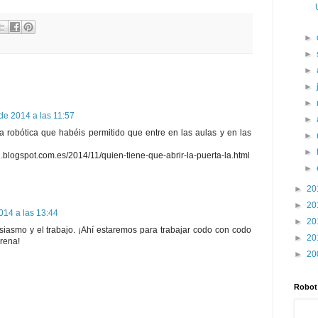
►
►
►
►
►
de 2014 a las 11:57
►
sa robótica que habéis permitido que entre en las aulas y en las
►
►
.blogspot.com.es/2014/11/quien-tiene-que-abrir-la-puerta-la.html
►
►
20
►
20
014 a las 13:44
►
20
usiasmo y el trabajo. ¡Ahí estaremos para trabajar codo con codo
►
20
rena!
►
20
Robot