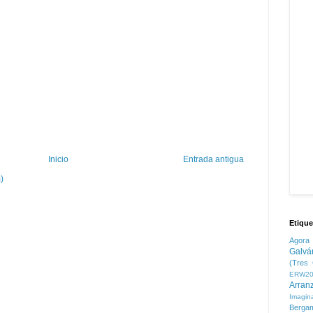
Inicio
Entrada antigua
)
Etique
Agora
Galvá
(Tres 
ERW20
Arran
Imagin
Berga