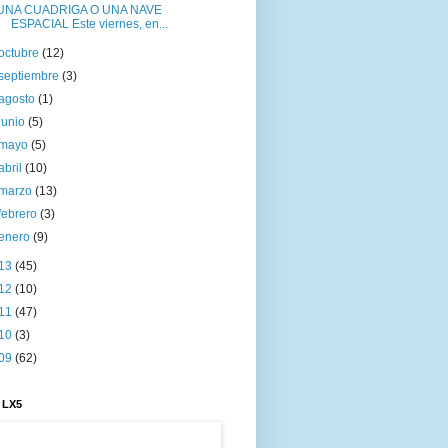
UNA CUADRIGA O UNA NAVE
ESPACIAL Este viernes, en...
octubre
(12)
septiembre
(3)
agosto
(1)
junio
(5)
mayo
(5)
abril
(10)
marzo
(13)
febrero
(3)
enero
(9)
13
(45)
12
(10)
11
(47)
10
(3)
09
(62)
 LX5