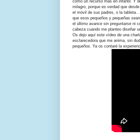
como un recurso más en infantil. Y 
milagro, porque es verdad que desde
el móvil de sus padres, o la tableta
que esos pequeños y pequeñas sean 
el último avance sin preguntarse ni 
cabeza cuando me planteo diseñar una
Os dejo aquí este vídeo de una charl
esclarecedora que me anima, sin dud
pequeños. Ya os contaré la experienc