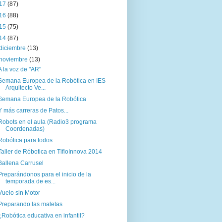
17
(87)
16
(88)
15
(75)
14
(87)
diciembre
(13)
noviembre
(13)
A la voz de "AR"
Semana Europea de la Robótica en IES
Arquitecto Ve...
Semana Europea de la Robótica
Y más carreras de Patos...
Robots en el aula (Radio3 programa
Coordenadas)
Robótica para todos
Taller de Róbotica en TifloInnova 2014
Ballena Carrusel
Preparándonos para el inicio de la
temporada de es...
Vuelo sin Motor
Preparando las maletas
¿Robótica educativa en infantil?