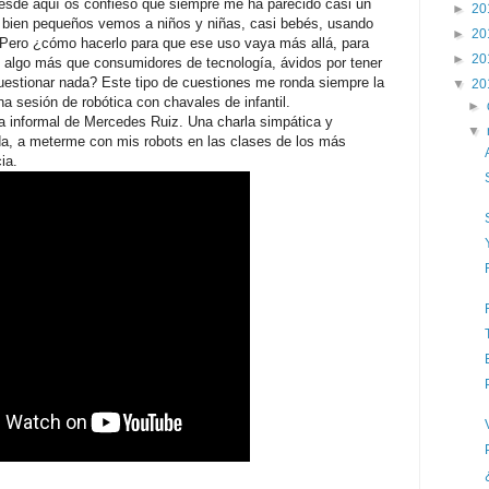
desde aquí os confieso que siempre me ha parecido casi un
►
20
 bien pequeños vemos a niños y niñas, casi bebés, usando
►
20
...Pero ¿cómo hacerlo para que ese uso vaya más allá, para
►
20
algo más que consumidores de tecnología, ávidos por tener
cuestionar nada? Este tipo de cuestiones me ronda siempre la
▼
20
 sesión de robótica con chavales de infantil.
►
a informal de Mercedes Ruiz. Una charla simpática y
▼
a, a meterme con mis robots en las clases de los más
ia.