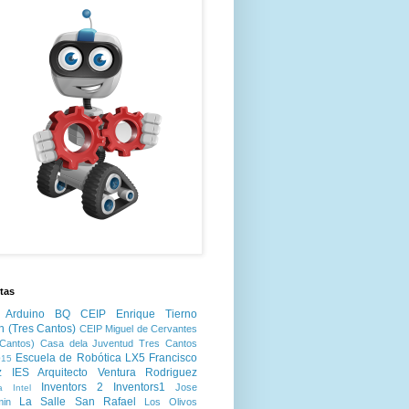
tas
Arduino
BQ
CEIP Enrique Tierno
n (Tres Cantos)
CEIP Miguel de Cervantes
Cantos)
Casa dela Juventud Tres Cantos
Escuela de Robótica LX5
Francisco
15
z
IES Arquitecto Ventura Rodriguez
Inventors 2
Inventors1
Jose
a
Intel
La Salle San Rafael
min
Los Olivos