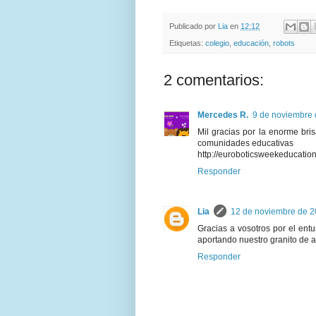
Publicado por
Lia
en
12:12
Etiquetas:
colegio
,
educación
,
robots
2 comentarios:
Mercedes R.
9 de noviembre 
Mil gracias por la enorme bri
comunidades educativas
http://euroboticsweekeducation
Responder
Lia
12 de noviembre de 2
Gracias a vosotros por el ent
aportando nuestro granito de a
Responder