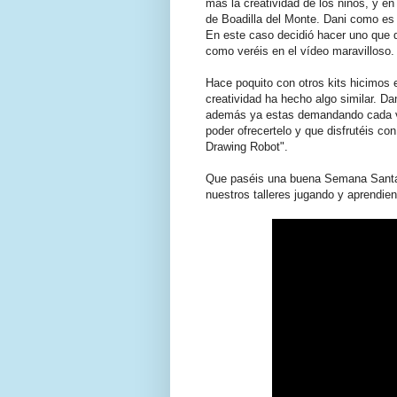
más la creatividad de los niños, y e
de Boadilla del Monte. Dani como es 
En este caso decidió hacer uno que di
como veréis en el vídeo maravilloso.
Hace poquito con otros kits hicimos 
creatividad ha hecho algo similar. Da
además ya estas demandando cada ve
poder ofrecertelo y que disfrutéis co
Drawing Robot".
Que paséis una buena Semana Santa, 
nuestros talleres jugando y aprendie