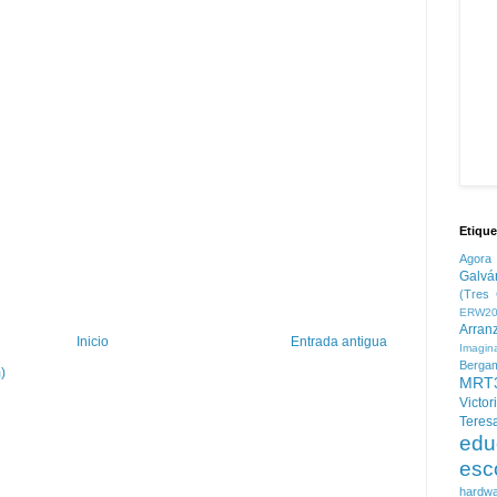
Etique
Agora
Galvá
(Tres 
ERW20
Arran
Inicio
Entrada antigua
Imagin
Berga
)
MRT
Victor
Teres
edu
esc
hardw