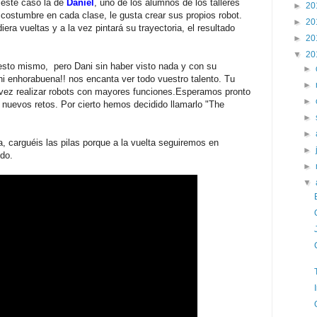
n este caso la de
Daniel
, uno de los alumnos de los talleres
►
20
costumbre en cada clase, le gusta crear sus propios robot.
►
20
era vueltas y a la vez pintará su trayectoria, el resultado
►
20
▼
20
esto mismo, pero Dani sin haber visto nada y con su
►
ni enhorabuena!! nos encanta ver todo vuestro talento. Tu
►
z realizar robots con mayores funciones.Esperamos pronto
►
n nuevos retos. Por cierto hemos decidido llamarlo "The
►
►
carguéis las pilas porque a la vuelta seguiremos en
►
ndo.
►
▼