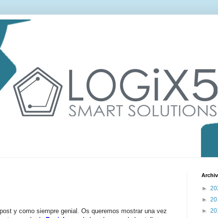
Archiv
►
20
►
20
 post y como siempre genial. Os queremos mostrar una vez
►
20