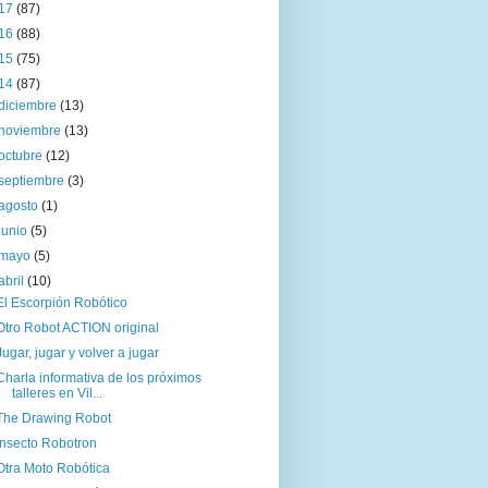
17
(87)
16
(88)
15
(75)
14
(87)
diciembre
(13)
noviembre
(13)
octubre
(12)
septiembre
(3)
agosto
(1)
junio
(5)
mayo
(5)
abril
(10)
El Escorpión Robótico
Otro Robot ACTION original
Jugar, jugar y volver a jugar
Charla informativa de los próximos
talleres en Vil...
The Drawing Robot
Insecto Robotron
Otra Moto Robótica