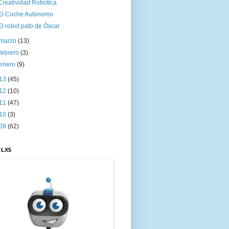
Creatividad Robótica
El Coche Autónomo
El robot pato de Óscar
marzo
(13)
febrero
(3)
enero
(9)
13
(45)
12
(10)
11
(47)
10
(3)
09
(62)
 LX5