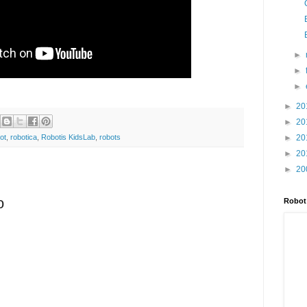
►
►
►
►
20
►
20
►
20
ot
,
robotica
,
Robotis KidsLab
,
robots
►
20
►
20
o
Robot