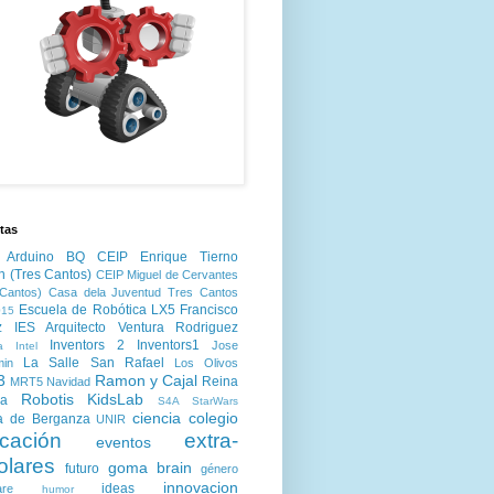
tas
Arduino
BQ
CEIP Enrique Tierno
n (Tres Cantos)
CEIP Miguel de Cervantes
Cantos)
Casa dela Juventud Tres Cantos
Escuela de Robótica LX5
Francisco
15
z
IES Arquitecto Ventura Rodriguez
Inventors 2
Inventors1
Jose
a
Intel
La Salle San Rafael
min
Los Olivos
3
Ramon y Cajal
Reina
MRT5
Navidad
Robotis KidsLab
ia
S4A
StarWars
ciencia
colegio
a de Berganza
UNIR
cación
extra-
eventos
olares
goma brain
futuro
género
innovacion
ideas
are
humor