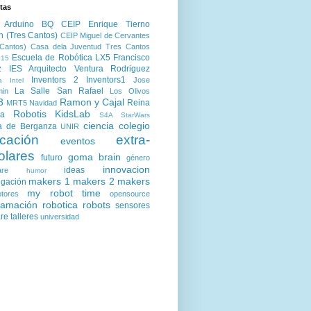
tas
Arduino
BQ
CEIP Enrique Tierno
n (Tres Cantos)
CEIP Miguel de Cervantes
Cantos)
Casa dela Juventud Tres Cantos
Escuela de Robótica LX5
Francisco
15
z
IES Arquitecto Ventura Rodriguez
Inventors 2
Inventors1
Jose
a
Intel
La Salle San Rafael
min
Los Olivos
3
Ramon y Cajal
Reina
MRT5
Navidad
Robotis KidsLab
ia
S4A
StarWars
ciencia
colegio
a de Berganza
UNIR
cación
extra-
eventos
olares
goma brain
futuro
género
innovacion
ideas
are
humor
makers 1
makers 2
makers
igación
my robot time
tores
opensource
ramación
robotica
robots
sensores
are
talleres
universidad