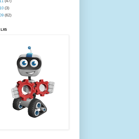
11
(47)
10
(3)
09
(62)
 LX5