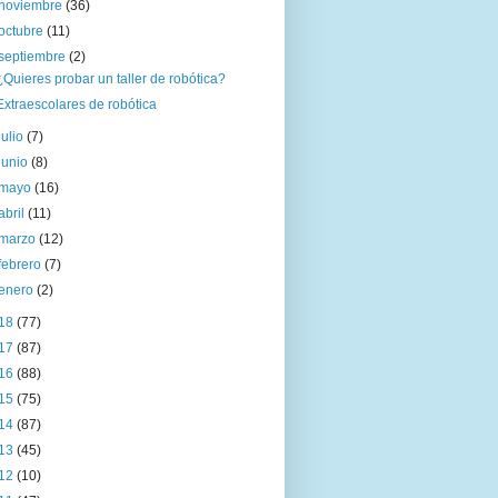
noviembre
(36)
octubre
(11)
septiembre
(2)
¿Quieres probar un taller de robótica?
Extraescolares de robótica
julio
(7)
junio
(8)
mayo
(16)
abril
(11)
marzo
(12)
febrero
(7)
enero
(2)
18
(77)
17
(87)
16
(88)
15
(75)
14
(87)
13
(45)
12
(10)