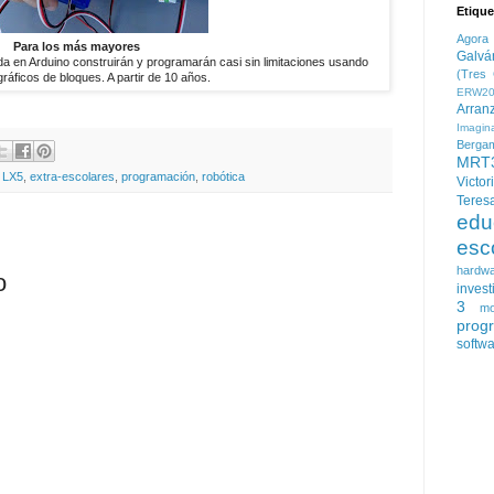
Etique
Agora
Para los más mayores
Galvá
a en Arduino construirán y programarán casi sin limitaciones usando
(Tres 
ráficos de bloques. A partir de 10 años.
ERW20
Arran
Imagin
Berga
MRT
 LX5
,
extra-escolares
,
programación
,
robótica
Victor
Teres
edu
esc
hardw
o
invest
3
mo
prog
softw