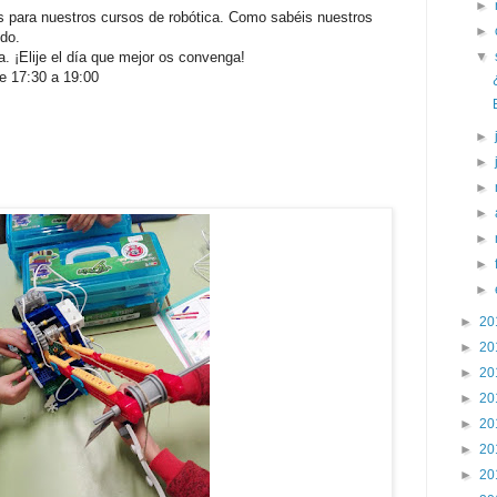
►
s para nuestros cursos de robótica. Como sabéis nuestros
►
ido.
 ¡Elije el día que mejor os convenga!
▼
e 17:30 a 19:00
►
►
►
►
►
►
►
►
20
►
20
►
20
►
20
►
20
►
20
►
20