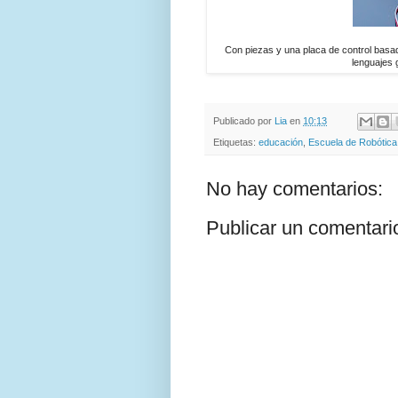
Con piezas y una placa de control basad
lenguajes g
Publicado por
Lia
en
10:13
Etiquetas:
educación
,
Escuela de Robótica
No hay comentarios:
Publicar un comentari