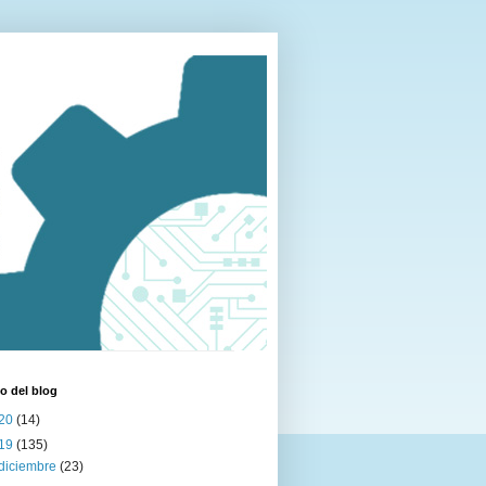
o del blog
20
(14)
19
(135)
diciembre
(23)