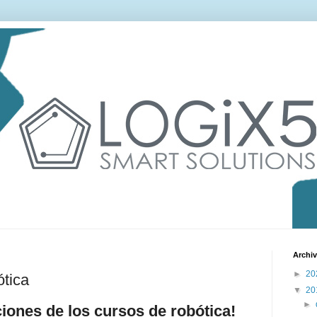
Archiv
►
20
ótica
▼
20
►
ciones de los cursos de robótica!