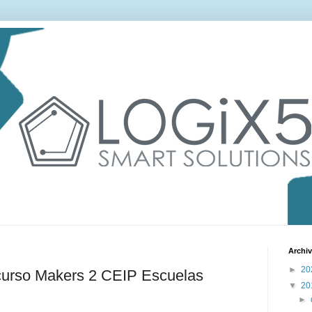
Archiv
►
20
 curso Makers 2 CEIP Escuelas
▼
20
►