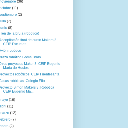
noviembre
(36)
octubre
(11)
septiembre
(2)
julio
(7)
junio
(8)
Tren de la bruja (robótico)
Recopilación final de curso Makers 2
CEIP Escuelas...
Avión robótico
Brazo robótico Goma Brain
Otros proyectos Maker 3: CEIP Eugenio
María de Hostos
Proyectos robóticos: CEIP Fuentesanta
Casas robóticas: Colegio Elfo
Proyecto Simon Makers 3. Robótica
CEIP Eugenio Ma...
mayo
(16)
abril
(11)
marzo
(12)
febrero
(7)
enero
(2)