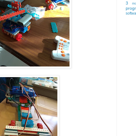
3
mo
prog
softw