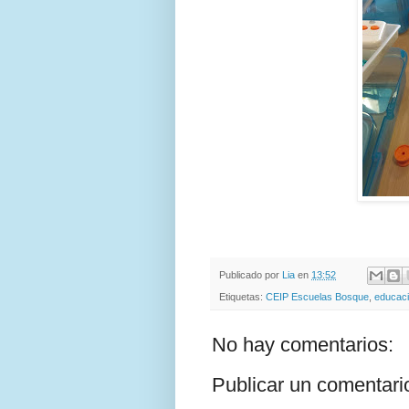
Publicado por
Lia
en
13:52
Etiquetas:
CEIP Escuelas Bosque
,
educac
No hay comentarios:
Publicar un comentari