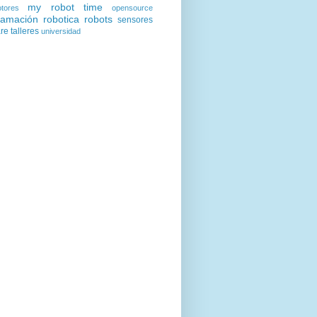
my robot time
tores
opensource
ramación
robotica
robots
sensores
are
talleres
universidad