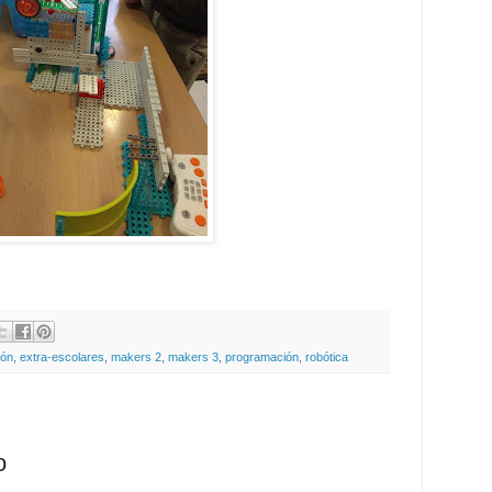
ión
,
extra-escolares
,
makers 2
,
makers 3
,
programación
,
robótica
o