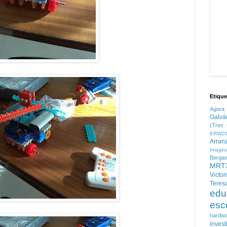
Etique
Agora
Galvá
(Tres 
ERW20
Arran
Imagin
Berga
MRT
Victor
Teres
edu
esc
hardw
invest