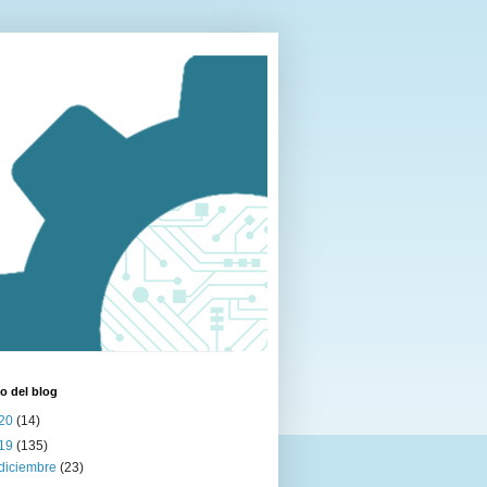
o del blog
20
(14)
19
(135)
diciembre
(23)