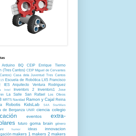
tas
Arduino
BQ
CEIP Enrique Tierno
n (Tres Cantos)
CEIP Miguel de Cervantes
Cantos)
Casa dela Juventud Tres Cantos
Escuela de Robótica LX5
Francisco
15
z
IES Arquitecto Ventura Rodriguez
Inventors 2
Inventors1
Jose
a
Intel
La Salle San Rafael
min
Los Olivos
3
Ramon y Cajal
Reina
MRT5
Navidad
Robotis KidsLab
ia
S4A
StarWars
ciencia
colegio
a de Berganza
UNIR
cación
extra-
eventos
olares
goma brain
futuro
género
innovacion
ideas
are
humor
makers 1
makers 2
makers
igación