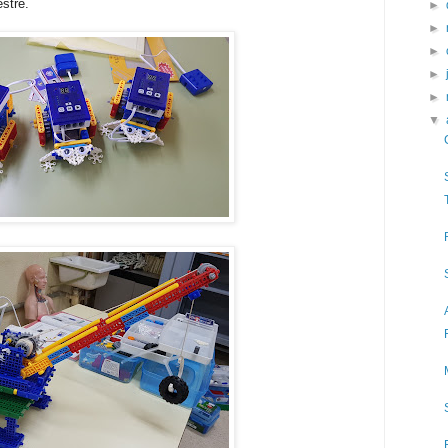
stre.
►
►
►
►
►
▼