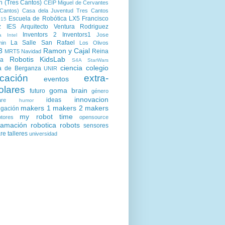
n (Tres Cantos)
CEIP Miguel de Cervantes
Cantos)
Casa dela Juventud Tres Cantos
Escuela de Robótica LX5
Francisco
15
z
IES Arquitecto Ventura Rodriguez
Inventors 2
Inventors1
Jose
a
Intel
La Salle San Rafael
min
Los Olivos
3
Ramon y Cajal
Reina
MRT5
Navidad
Robotis KidsLab
ia
S4A
StarWars
ciencia
colegio
a de Berganza
UNIR
cación
extra-
eventos
olares
goma brain
futuro
género
innovacion
ideas
are
humor
makers 1
makers 2
makers
igación
my robot time
tores
opensource
ramación
robotica
robots
sensores
are
talleres
universidad