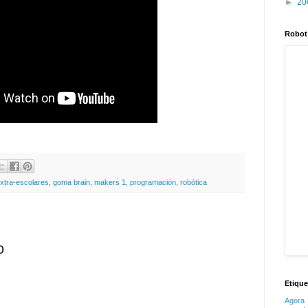
►
20
Robot
xtra-escolares
,
goma brain
,
makers 1
,
programación
,
robótica
o
Etique
Agora