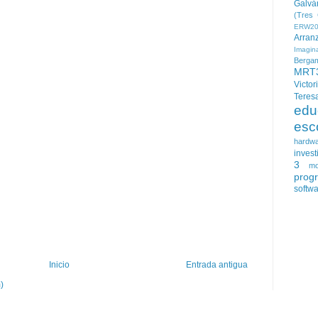
Galvá
(Tres 
ERW20
Arran
Imagin
Berga
MRT
Victor
Teres
edu
esc
hardw
invest
3
mo
prog
softw
Inicio
Entrada antigua
)