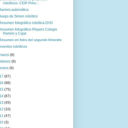
robóticos- CEIP Prínc...
Barrera automática
Juego de Simon robótico
Resumen fotográfico robótica DVD
Resumen fotográfico-Players Colegio
Ramón y Cajal
Resumen en fotos del segundo trimestre
Inventos robóticos
marzo
(8)
febrero
(8)
enero
(9)
17
(87)
16
(88)
15
(75)
14
(87)
13
(45)
12
(10)
11
(47)
10
(3)