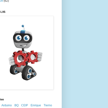
09
(62)
 LX5
tas
Arduino
BQ
CEIP Enrique Tierno