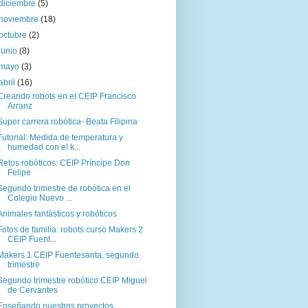
diciembre
(5)
noviembre
(18)
octubre
(2)
junio
(8)
mayo
(3)
abril
(16)
Creando robots en el CEIP Francisco
Arranz
Super carrera robótica- Beata Filipina
Tutorial: Medida de temperatura y
humedad con el k...
Retos robóticos: CEIP Príncipe Don
Felipe
Segundo trimestre de robótica en el
Colegio Nuevo ...
Animales fantásticos y robóticos
Fotos de familia: robots curso Makers 2
CEIP Fuent...
Makers 1 CEIP Fuentesanta, segundo
trimestre
Segundo trimestre robótico CEIP Miguel
de Cervantes
Enseñando nuestros proyectos