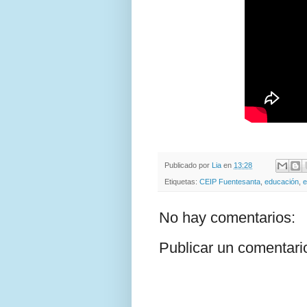
Publicado por
Lia
en
13:28
Etiquetas:
CEIP Fuentesanta
,
educación
,
e
No hay comentarios:
Publicar un comentari