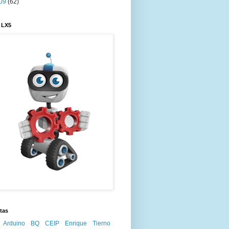
09
(62)
 LX5
tas
Arduino
BQ
CEIP Enrique Tierno