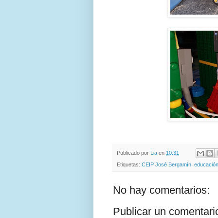
Publicado por
Lia
en
10:31
Etiquetas:
CEIP José Bergamín
,
educació
No hay comentarios:
Publicar un comentari