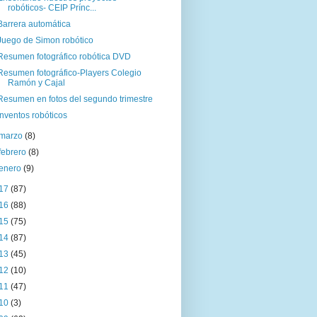
robóticos- CEIP Prínc...
Barrera automática
Juego de Simon robótico
Resumen fotográfico robótica DVD
Resumen fotográfico-Players Colegio
Ramón y Cajal
Resumen en fotos del segundo trimestre
Inventos robóticos
marzo
(8)
febrero
(8)
enero
(9)
17
(87)
16
(88)
15
(75)
14
(87)
13
(45)
12
(10)
11
(47)
10
(3)