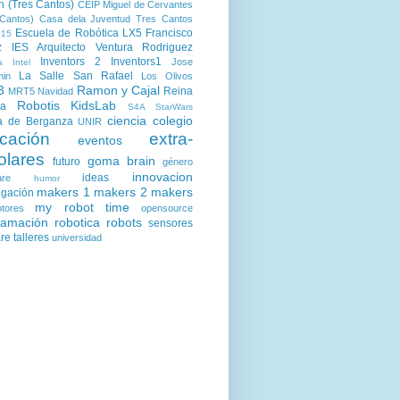
n (Tres Cantos)
CEIP Miguel de Cervantes
Cantos)
Casa dela Juventud Tres Cantos
Escuela de Robótica LX5
Francisco
15
z
IES Arquitecto Ventura Rodriguez
Inventors 2
Inventors1
Jose
a
Intel
La Salle San Rafael
min
Los Olivos
3
Ramon y Cajal
Reina
MRT5
Navidad
Robotis KidsLab
ia
S4A
StarWars
ciencia
colegio
a de Berganza
UNIR
cación
extra-
eventos
olares
goma brain
futuro
género
innovacion
ideas
are
humor
makers 1
makers 2
makers
igación
my robot time
tores
opensource
ramación
robotica
robots
sensores
are
talleres
universidad