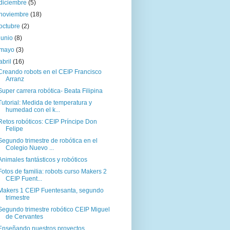
diciembre
(5)
noviembre
(18)
octubre
(2)
junio
(8)
mayo
(3)
abril
(16)
Creando robots en el CEIP Francisco
Arranz
Super carrera robótica- Beata Filipina
Tutorial: Medida de temperatura y
humedad con el k...
Retos robóticos: CEIP Príncipe Don
Felipe
Segundo trimestre de robótica en el
Colegio Nuevo ...
Animales fantásticos y robóticos
Fotos de familia: robots curso Makers 2
CEIP Fuent...
Makers 1 CEIP Fuentesanta, segundo
trimestre
Segundo trimestre robótico CEIP Miguel
de Cervantes
Enseñando nuestros proyectos