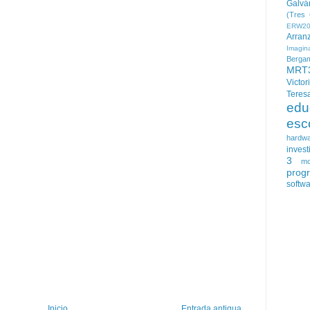
Galvá
(Tres 
ERW20
Arran
Imagin
Berga
MRT
Victor
Teres
edu
esc
hardw
invest
3
mo
prog
softw
Inicio
Entrada antigua