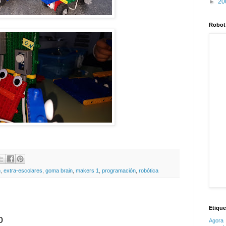
►
20
Robot
n
,
extra-escolares
,
goma brain
,
makers 1
,
programación
,
robótica
Etique
o
Agora