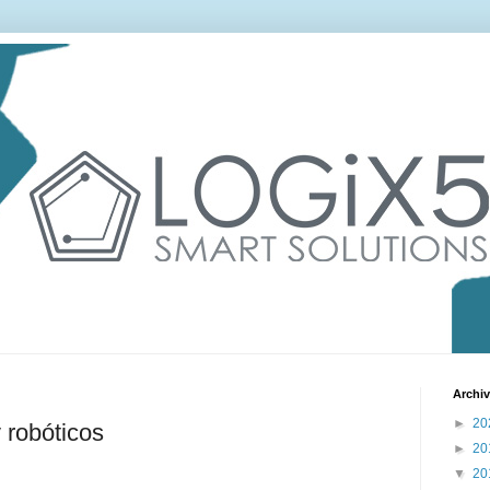
Archiv
►
20
 robóticos
►
20
▼
20