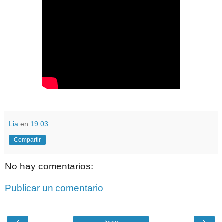
Lia
en
19:03
Compartir
No hay comentarios:
Publicar un comentario
‹
›