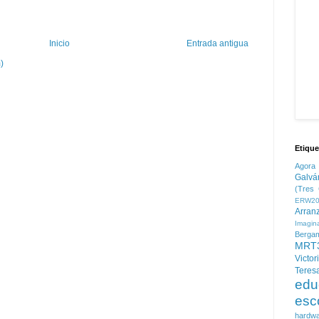
Inicio
Entrada antigua
)
Etique
Agora
Galvá
(Tres 
ERW20
Arran
Imagin
Berga
MRT
Victor
Teres
edu
esc
hardw