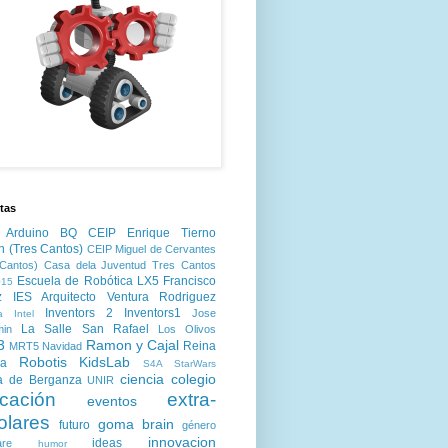
tas
Arduino
BQ
CEIP Enrique Tierno
n (Tres Cantos)
CEIP Miguel de Cervantes
Cantos)
Casa dela Juventud Tres Cantos
Escuela de Robótica LX5
Francisco
15
z
IES Arquitecto Ventura Rodriguez
Inventors 2
Inventors1
Jose
a
Intel
La Salle San Rafael
min
Los Olivos
3
Ramon y Cajal
Reina
MRT5
Navidad
Robotis KidsLab
ia
S4A
StarWars
ciencia
colegio
a de Berganza
UNIR
cación
extra-
eventos
olares
goma brain
futuro
género
innovacion
ideas
are
humor