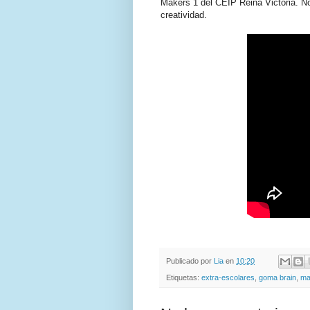
Makers 1 del CEIP Reina Victoria. N
creatividad.
Publicado por
Lia
en
10:20
Etiquetas:
extra-escolares
,
goma brain
,
ma