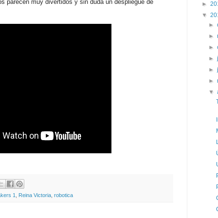
os parecen muy divertidos y sin duda un despliegue de
►
20
▼
20
►
►
►
►
►
►
▼
kers 1
,
Reina Victoria
,
robotica