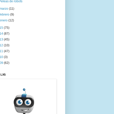
Peleas de robots
marzo
(11)
febrero
(9)
enero
(12)
15
(75)
14
(87)
13
(45)
12
(10)
11
(47)
10
(3)
09
(62)
 LX5