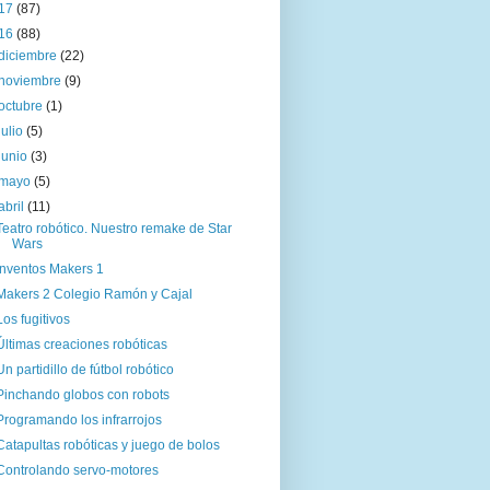
17
(87)
16
(88)
diciembre
(22)
noviembre
(9)
octubre
(1)
julio
(5)
junio
(3)
mayo
(5)
abril
(11)
Teatro robótico. Nuestro remake de Star
Wars
Inventos Makers 1
Makers 2 Colegio Ramón y Cajal
Los fugitivos
Últimas creaciones robóticas
Un partidillo de fútbol robótico
Pinchando globos con robots
Programando los infrarrojos
Catapultas robóticas y juego de bolos
Controlando servo-motores