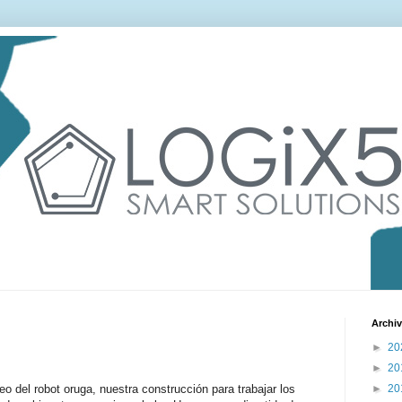
Archiv
►
20
►
20
eo del robot oruga, nuestra construcción para trabajar los
►
20