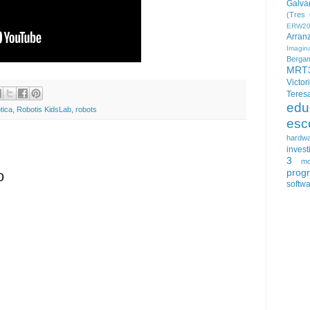
Galvá
(Tres 
ERW20
Arran
Imagin
Berga
MRT
Victor
Teres
edu
tica
,
Robotis KidsLab
,
robots
esc
hardw
invest
3
mo
prog
o
softw