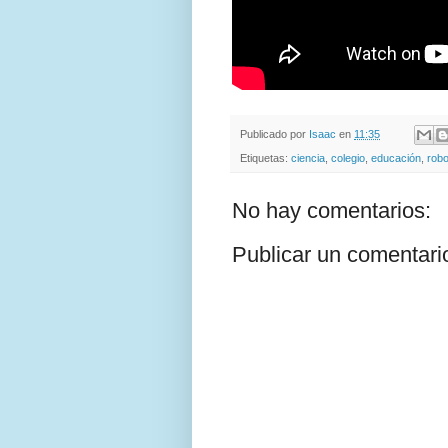
Publicado por
Isaac
en
11:35
Etiquetas:
ciencia
,
colegio
,
educación
,
robo
No hay comentarios:
Publicar un comentari