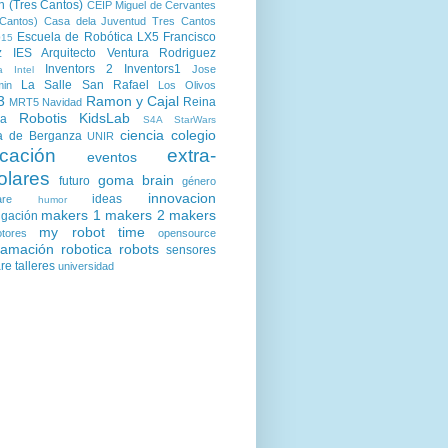
n (Tres Cantos)
CEIP Miguel de Cervantes
Cantos)
Casa dela Juventud Tres Cantos
Escuela de Robótica LX5
Francisco
15
z
IES Arquitecto Ventura Rodriguez
Inventors 2
Inventors1
Jose
a
Intel
La Salle San Rafael
min
Los Olivos
3
Ramon y Cajal
Reina
MRT5
Navidad
Robotis KidsLab
ia
S4A
StarWars
ciencia
colegio
a de Berganza
UNIR
cación
extra-
eventos
olares
goma brain
futuro
género
innovacion
ideas
are
humor
makers 1
makers 2
makers
igación
my robot time
tores
opensource
ramación
robotica
robots
sensores
are
talleres
universidad