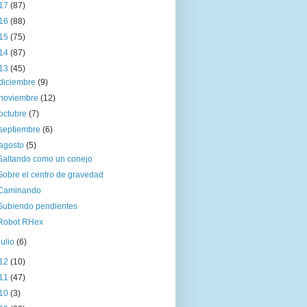
17
(87)
16
(88)
15
(75)
14
(87)
13
(45)
diciembre
(9)
noviembre
(12)
octubre
(7)
septiembre
(6)
agosto
(5)
Saltando como un conejo
Sobre el centro de gravedad
Caminando
Subiendo pendientes
Robot RHex
julio
(6)
12
(10)
11
(47)
10
(3)