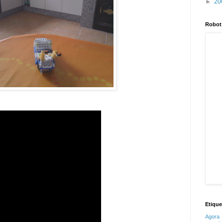
►
20
Robot
Etique
Agora