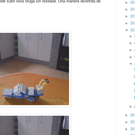
de subir esta oruga sin resbalar. Una manera divertida de
►
20
►
20
►
20
►
20
▼
20
►
►
►
►
▼
►
►
20
►
20
►
20