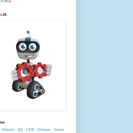
09
(62)
 LX5
tas
Arduino
BQ
CEIP Enrique Tierno