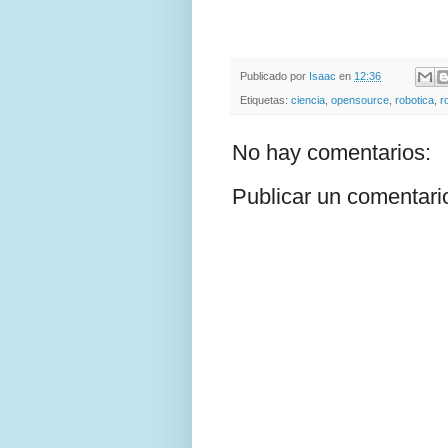
Publicado por
Isaac
en
12:36
Etiquetas:
ciencia
,
opensource
,
robotica
,
r
No hay comentarios:
Publicar un comentari