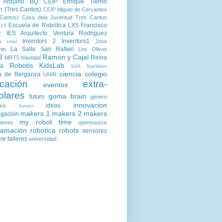
Arduino
BQ
CEIP Enrique Tierno
n (Tres Cantos)
CEIP Miguel de Cervantes
Cantos)
Casa dela Juventud Tres Cantos
Escuela de Robótica LX5
Francisco
15
z
IES Arquitecto Ventura Rodriguez
Inventors 2
Inventors1
Jose
a
Intel
La Salle San Rafael
min
Los Olivos
3
Ramon y Cajal
Reina
MRT5
Navidad
Robotis KidsLab
ia
S4A
StarWars
ciencia
colegio
a de Berganza
UNIR
cación
extra-
eventos
olares
goma brain
futuro
género
innovacion
ideas
are
humor
makers 1
makers 2
makers
igación
my robot time
tores
opensource
ramación
robotica
robots
sensores
are
talleres
universidad