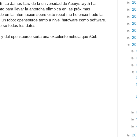
►
20
tífico James Law de la universidad de Aberystwyth ha
to para llevar la antorcha olímpica en las próximas
►
20
o en la información sobre este robot me he encontrado la
►
20
e un robot opensource tanto a nivel hardware como software.
►
20
rse todos los datos.
►
20
 y del opensource sería una excelente noticia que iCub
►
20
▼
20
►
►
►
▼
►
►
►
►
20