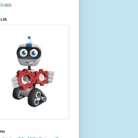
09
(62)
 LX5
tas