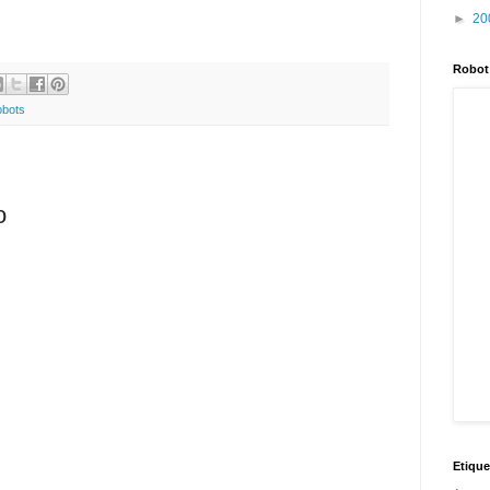
►
20
Robot
obots
o
Etique