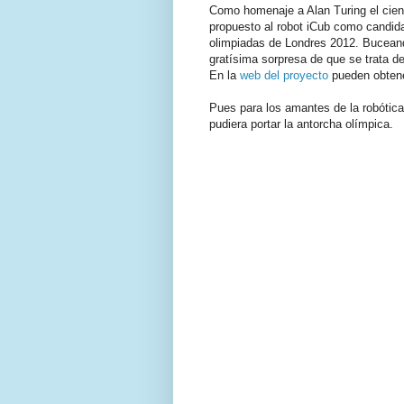
Como homenaje a Alan Turing el cien
propuesto al robot iCub como candida
olimpiadas de Londres 2012. Buceand
gratísima sorpresa de que se trata d
En la
web del proyecto
pueden obtene
Pues para los amantes de la robótica
pudiera portar la antorcha olímpica.