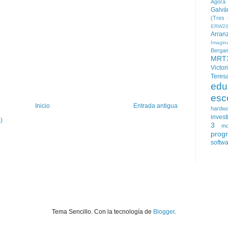
Agora
Galvá
(Tres 
ERW20
Arran
Imagin
Berga
MRT
Victor
Teres
edu
esc
Inicio
Entrada antigua
hardw
invest
)
3
mo
prog
softw
Tema Sencillo. Con la tecnología de
Blogger
.