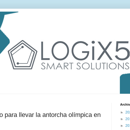
Archiv
►
20
o para llevar la antorcha olímpica en
►
20
►
20