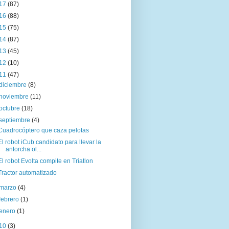
17
(87)
16
(88)
15
(75)
14
(87)
13
(45)
12
(10)
11
(47)
diciembre
(8)
noviembre
(11)
octubre
(18)
septiembre
(4)
Cuadrocóptero que caza pelotas
El robot iCub candidato para llevar la
antorcha ol...
El robot Evolta compite en Triatlon
Tractor automatizado
marzo
(4)
febrero
(1)
enero
(1)
10
(3)