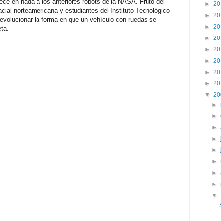
ce en nada a los anteriores robots de la NASA. Fruto del
►
20
acial norteamericana y estudiantes del Instituto Tecnológico
►
20
evolucionar la forma en que un vehículo con ruedas se
►
20
eta.
►
20
►
20
►
20
►
20
►
20
▼
20
►
►
►
►
►
►
►
►
▼