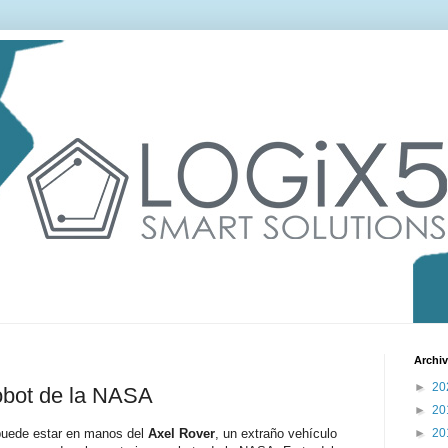
Archiv
►
20
obot de la NASA
►
20
 puede estar en manos del
Axel Rover
, un extraño vehículo
►
20