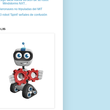
Lego saca nueva version de su robot
Mindstorms NXT...
Aeronaves no tripuladas del MIT
El robot 'Spirit' señales de confusión
 LX5