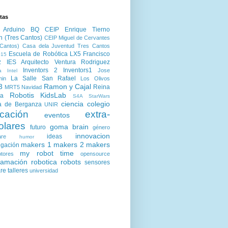
tas
Arduino
BQ
CEIP Enrique Tierno
n (Tres Cantos)
CEIP Miguel de Cervantes
Cantos)
Casa dela Juventud Tres Cantos
Escuela de Robótica LX5
Francisco
15
z
IES Arquitecto Ventura Rodriguez
Inventors 2
Inventors1
Jose
a
Intel
La Salle San Rafael
min
Los Olivos
3
Ramon y Cajal
Reina
MRT5
Navidad
Robotis KidsLab
ia
S4A
StarWars
ciencia
colegio
a de Berganza
UNIR
cación
extra-
eventos
olares
goma brain
futuro
género
innovacion
ideas
are
humor
makers 1
makers 2
makers
igación
my robot time
tores
opensource
ramación
robotica
robots
sensores
are
talleres
universidad