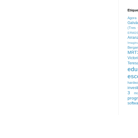
Etique
Agora
Galvá
(Tres 
ERW20
Arran
Imagin
Berga
MRT
Victor
Teres
edu
esc
hardw
invest
3
mo
prog
softw