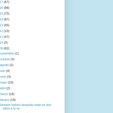
17
(87)
16
(88)
15
(75)
14
(87)
13
(45)
12
(10)
11
(47)
10
(3)
09
(62)
noviembre
(1)
octubre
(3)
agosto
(2)
julio
(4)
junio
(3)
mayo
(10)
abril
(2)
marzo
(18)
febrero
(19)
Siempre habéis deseado estar en dos
sitios a la ve...