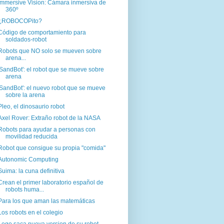
Immersive Vision: Cámara inmersiva de
360º
¿ROBOCOPito?
Código de comportamiento para
soldados-robot
Robots que NO solo se mueven sobre
arena...
'SandBot': el robot que se mueve sobre
arena
'SandBot': el nuevo robot que se mueve
sobre la arena
Pleo, el dinosaurio robot
Axel Rover: Extraño robot de la NASA
Robots para ayudar a personas con
movilidad reducida
Robot que consigue su propia "comida"
Autonomic Computing
Suima: la cuna definitiva
Crean el primer laboratorio español de
robots huma...
Para los que aman las matemáticas
Los robots en el colegio