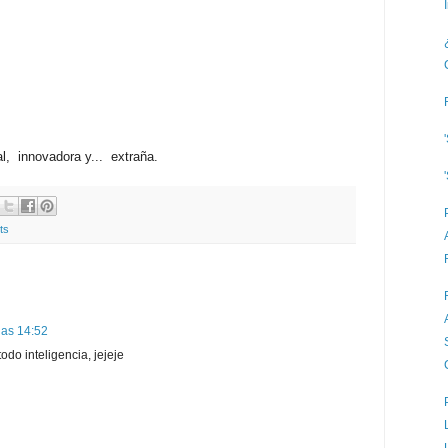
al, innovadora y... extraña.
ts
las 14:52
odo inteligencia, jejeje